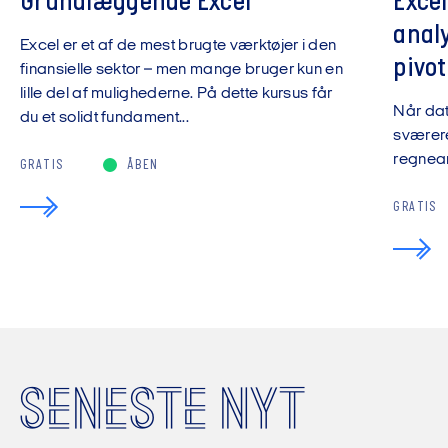
Grundlæggende Excel
Exce
anal
Excel er et af de mest brugte værktøjer i den
pivot
finansielle sektor – men mange bruger kun en
lille del af mulighederne. På dette kursus får
Når da
du et solidt fundament...
sværere
regnear
GRATIS
ÅBEN
GRATIS
SENESTE NYT