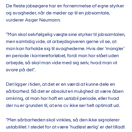
De fleste jobsøgere har en fornemmelse af egne styrker
og svagheder, når de møder op til en jobsamtale,
vurderer Asger Neumann.
“Man skal selvfølgelig vægte sine styrker til jobsamtalen,
men samtidig vide, at arbejdsgiveren gerne vil se, at
man kan forholde sig til svaghederne. Hvis der ‘mangler’
en periode i karriereforløbet, fordi man har stået uden
arbejde, så skal man vide med sig selv, hvad man vil
svare på det".
Det ligger i tiden, at det er en værdi at kunne dele en
sårbarhed. Så det er absolut en mulighed at være åben
omkring, at man har haft en ustabil periode, eller hvad
der nu er grunden til, at ens cv ikke ser helt optimalt ud.
"Men sårbarheden skal vinkles, så den ikke signalerer
ustabilitet. I stedet for at være ‘hudløst ærlig’ er det tilladt