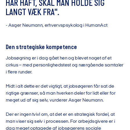
H
A
R
H
A
F
T
,
S
K
A
L
M
A
N
H
O
L
D
E
S
I
G
L
A
N
G
T
V
Æ
K
F
R
A
"
.
-
A
s
g
e
r
N
e
u
m
a
n
n
,
e
r
h
v
e
r
v
s
p
s
y
k
o
l
o
g
i
H
u
m
a
n
A
c
t
Den strategiske kompetence
Jobsøgning er i dag gået hen og blevet noget af et
cirkus – med personlighedstest og nærgående samtaler
i flere runder.
Midt i alt dette er det vigtigt, at jobsøgeren får sat de
rigtige grænser, så man hverken deler for lidt eller for
meget ud af sig selv, vurderer Asger Neumann.
Der er ingen tvivl om, at det er en strategisk fordel, at
man viser sig selv i processen. For arbejdsgivere er i
dag meget optagede af jobsøgerens sociale