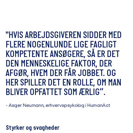
"
H
V
I
S
A
R
B
E
J
D
S
G
I
V
E
R
E
N
S
I
D
D
E
R
M
E
D
F
L
E
R
E
N
O
G
E
N
L
U
N
D
E
L
I
G
E
F
A
G
L
I
G
T
K
O
M
P
E
T
E
N
T
E
A
N
S
Ø
G
E
R
E
,
S
Å
E
R
D
E
T
D
E
N
M
E
N
N
E
S
K
E
L
I
G
E
F
A
K
T
O
R
,
D
E
R
A
F
G
Ø
R
,
H
V
E
M
D
E
R
F
Å
R
J
O
B
B
E
T
.
O
G
H
E
R
S
P
I
L
L
E
R
D
E
T
E
N
R
O
L
L
E
,
O
M
M
A
N
B
L
I
V
E
R
O
P
F
A
T
T
E
T
S
O
M
Æ
R
L
I
G
”
.
-
A
s
g
e
r
N
e
u
m
a
n
n
,
e
r
h
v
e
r
v
s
p
s
y
k
o
l
o
g
i
H
u
m
a
n
A
c
t
Styrker og svagheder