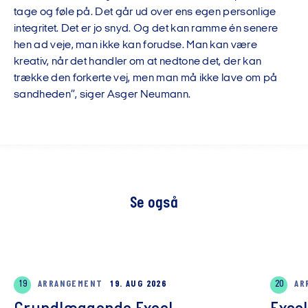
tage og føle på. Det går ud over ens egen personlige
integritet. Det er jo snyd. Og det kan ramme én senere
hen ad veje, man ikke kan forudse. Man kan være
kreativ, når det handler om at nedtone det, der kan
trække den forkerte vej, men man må ikke lave om på
sandheden”, siger Asger Neumann.
Se også
19
ARRANGEMENT
19. AUG 2026
20
AR