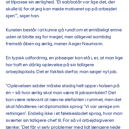
at tilpasse sin ærlighed. ‘Et sabbatår var lige det, der
skulle til, for at jeg kan møde motiveret op på arbejdet
igen’”, siger han.
Kunsten består i at kunne gå rundt om et ømtåleligt emne
uden at blotte sig for meget, men alligevel samtidig
fremstå åben og ærlig, mener Asger Neumann.
En typisk udfordring, en jobsøger kan stå i, er, at man lige
har haft en dårlig oplevelse på sin tidligere
arbejdsplads. Det er faktisk derfor, man søger nyt job.
"Oplevelsen sidder måske stadig helt oppe i halsen på
én – så hvor ærlig skal man være til jobsamtalen? Det
kan være relevant at nævne elefanten i rummet, men det
skal håndteres i et diplomatisk sprog: ‘Vi var uenige om
retningen’. Endelig ikke i et følelsesladet sprog, hvor man
sværter sin tidligere chef til. For så vil arbejdsgiveren
tænke: ‘Det får vi selv problemer med lidt længere nede