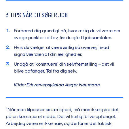
3 TIPS NÅR DU SØGER JOB
Forbered dig grundigt på, hvor ærlig du vil være om
svage punkter i dit cv, før du går til jobsamtalen.
Hvis du vælger at være ærlig så overvej, hvad
signalværdien af din ærlighed er.
Undgå at ’konstruere’ din selvfremstilling – det vil
blive opfanget. Tal fra dig selv.
Kilde: Erhvervspsykolog Asger Neumann.
“Når man tilpasser sin ærlighed, må man ikke gøre det
på en konstrueret måde. Det vil hurtigt blive opfanget.
Arbejdsgiveren er ikke naiv, og derfor er det faktisk