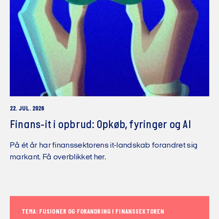
22. JUL. 2026
Finans-it i opbrud: Opkøb, fyringer og AI
På ét år har finanssektorens it-landskab forandret sig
markant. Få overblikket her.
TEMA: FUSIONER OG FORANDRING I FINANSSEKTOREN