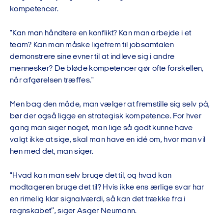
kompetencer.
"Kan man håndtere en konflikt? Kan man arbejde i et
team? Kan man måske ligefrem til jobsamtalen
demonstrere sine evner til at indleve sig i andre
mennesker? De bløde kompetencer gør ofte forskellen,
når afgørelsen træffes."
Men bag den måde, man vælger at fremstille sig selv på,
bør der også ligge en strategisk kompetence. For hver
gang man siger noget, man lige så godt kunne have
valgt ikke at sige, skal man have en idé om, hvor man vil
hen med det, man siger.
"Hvad kan man selv bruge det til, og hvad kan
modtageren bruge det til? Hvis ikke ens ærlige svar har
en rimelig klar signalværdi, så kan det trække fra i
regnskabet”, siger Asger Neumann.