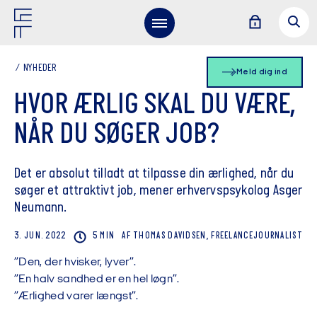
NYHEDER
Meld dig ind
HVOR ÆRLIG SKAL DU VÆRE,
NÅR DU SØGER JOB?
Det er absolut tilladt at tilpasse din ærlighed, når du
søger et attraktivt job, mener erhvervspsykolog Asger
Neumann.
3. JUN. 2022
5 MIN
AF
THOMAS
DAVIDSEN, FREELANCEJOURNALIST
”Den, der hvisker, lyver”.
”En halv sandhed er en hel løgn”.
”Ærlighed varer længst”.