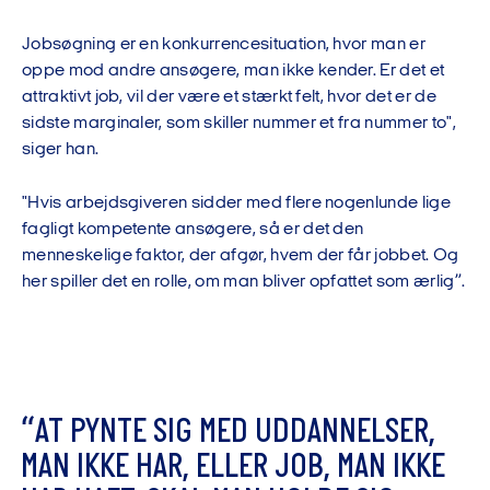
Jobsøgning er en konkurrencesituation, hvor man er
oppe mod andre ansøgere, man ikke kender. Er det et
attraktivt job, vil der være et stærkt felt, hvor det er de
sidste marginaler, som skiller nummer et fra nummer to",
siger han.
"Hvis arbejdsgiveren sidder med flere nogenlunde lige
fagligt kompetente ansøgere, så er det den
menneskelige faktor, der afgør, hvem der får jobbet. Og
her spiller det en rolle, om man bliver opfattet som ærlig”.
“
A
T
P
Y
N
T
E
S
I
G
M
E
D
U
D
D
A
N
N
E
L
S
E
R
,
M
A
N
I
K
K
E
H
A
R
,
E
L
L
E
R
J
O
B
,
M
A
N
I
K
K
E