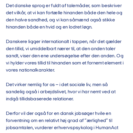
Det danske sprog er fuldt af talemåder, som beskriver
det vilkår, at vi kan fortælle hinanden både den hele og
den halve sandhed, og vi kan såmænd også stikke
hinanden både en hvid og en lodret løgn.
Danskere ligger internationalt i toppen, når det gælder
den tillid, vi umiddelbart nærer til, at den anden taler
sandt, viser den ene undersøgelse efter den anden. Og
vi hylder vores tillid til hinanden som et fornemt element i
vores nationalkarakter.
Det virker nemlig for os – i det sociale liv, men så
sandelig også i arbejdslivet, hvor vi har nemt ved at
indgå tillidsbaserede relationer.
Derfor vil der også for en dansk jobsøger hvile en
forventning om en relativt høj grad af ”ærlighed” til
jobsamtalen, vurderer erhvervspsykolog i HumanAct