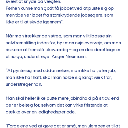
svært at snyde på vægten.
Førhen kunne man godt få jobbet ved at puste sig op,
men tiden er løbet fra storskrydende jobsøgere, som
ikke er til at skyde igennem”.
Når man trækker den streg, som man vil tilpasse sin
selvfremstilling inden for, bør man nøje overveje, om man
risikerer at fremstå utroværdig – og en decideret løgn er
et no go, understreger Asger Neumann.
“At pynte sig med uddannelser, man ikke har, eller job,
man ikke har haft, skal man holde sig langt væk fra",
understreger han.
Man skal heller ikke putte mere jobindhold på sit cv, end
der er belæg for, selvom det kan virke fristende at
dække over en ledighedsperiode.
"Fordelene ved at gøre det er små, men ulempen er til at