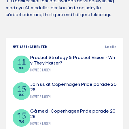
110 banker skal forklare, hvordan de vil beskytte sig
mod nye AI-modeller, der kan finde og udnytte
sårbarheder langt hurtigere end tidligere teknologi.
NYE ARRANGEMENTER
Se alle
Product Strategy & Product Vision - Wh
11
y They Matter?
AUG
HOVEDSTADEN
Join us at Copenhagen Pride parade 20
15
26
AUG
HOVEDSTADEN
Gå med i Copenhagen Pride parade 20
15
26
AUG
HOVEDSTADEN