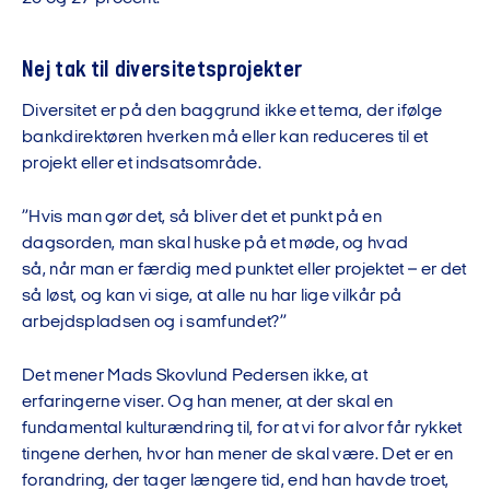
Nej tak til diversitets
projekter
Diversitet er
på den baggrund
ikke et tema, der ifølge
bankdirektøren hverken må eller kan reduceres til et
projekt eller et indsatsområde
.
”Hvis man gør det, så bliver det et punkt på en
dagsorden,
man skal huske på et møde,
og hvad
så
,
når
man er færdig med punktet eller projektet
– er det
så løst, og
kan
vi
sige, at
alle
nu
har lige vilkår på
arbejdspladsen og i samfundet?”
Det mener Mads Skovlund Pedersen ikke, at
erfaringerne viser.
Og han mener, at der skal en
fundamental kulturændring til, for at vi for alvor får rykket
tingene derhen, hvor han mener de skal være. Det er en
forandring, der tager længere tid
,
end han havde troet,