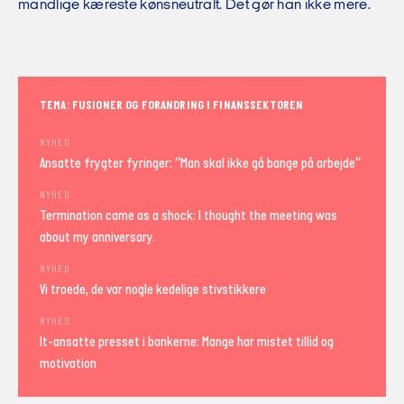
mandlige kæreste kønsneutralt. Det gør han ikke mere.
TEMA: FUSIONER OG FORANDRING I FINANSSEKTOREN
NYHED
Ansatte frygter fyringer: “Man skal ikke gå bange på arbejde”
NYHED
Termination came as a shock: I thought the meeting was
about my anniversary.
NYHED
Vi troede, de var nogle kedelige stivstikkere
NYHED
It-ansatte presset i bankerne: Mange har mistet tillid og
motivation