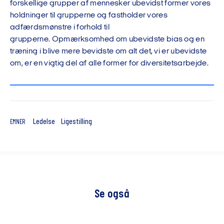
forskellige grupper af mennesker ubevidst former vores
holdninger til grupperne
og
fastholder vores
adfærdsmønstre
i forhold til
grupperne
.
Opmærksomhed om ubevidste bias og en
træning i
blive mere bevidst
e
om alt det, vi er ubevidste
om
,
er
en vigtig del af alle former for diversitetsarbejde.
Ledelse
Ligestilling
EMNER
Se også