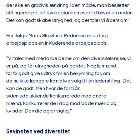
der ske en gradvis ændring i den måde, man besætter
stillingerne på, så kønsbalancen over tid bliver en anden.
Det kan godt skabe utryghed, og det taler vi åbent om
.”
F
or
ifølge Mads Skovlund Pedersen er
en tryg
arbejdsplads en inkluderende arbejdsplads
.
”
Vi
taler
med med
arbejderne
om den diversitetsrejse, vi
er på
,
og får utrygheden på bordet
. Nogle mænd
tør
fx
godt give udtryk for en bekymring for, om
de
nu
ikke
længere
kan blive valgt til en
leder
stilling.
D
et
kan de godt. Men hvor de for ti år
siden
udelukkende
konkurrer
ede
mod andre
mænd,
konkurrere
r de i dag
mod både mænd og
kvinder.
Den dialog er vigtig.
”
Gevinsten ved diversitet