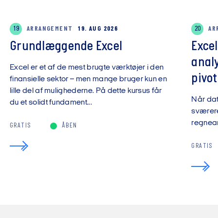
19
ARRANGEMENT
19. AUG 2026
20
AR
Grundlæggende Excel
Exce
anal
Excel er et af de mest brugte værktøjer i den
pivot
finansielle sektor – men mange bruger kun en
lille del af mulighederne. På dette kursus får
Når da
du et solidt fundament...
sværere
regnear
GRATIS
ÅBEN
GRATIS