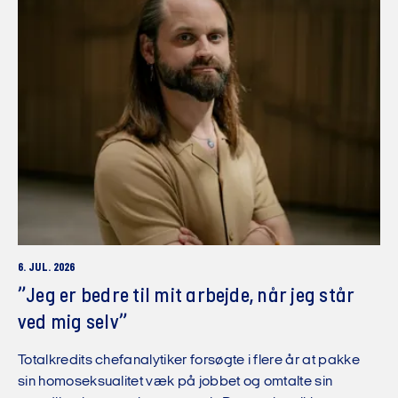
6. JUL. 2026
”Jeg er bedre til mit arbejde, når jeg står
ved mig selv”
Totalkredits chefanalytiker forsøgte i flere år at pakke
sin homoseksualitet væk på jobbet og omtalte sin