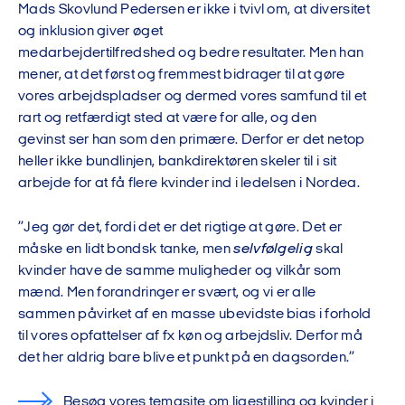
Mads Skovlund Pedersen er ikke i tvivl om, at d
iversitet
og inklusion
giver øget
medarbejdertilfredshed
og
bedre resultate
r
. Men han
mener, at det
først og fremmest
bidrager til at
gøre
vores
arbejdsplads
er og dermed vores samfund
til et
rart
og retfærdigt
sted at være for alle, og den
gevinst
ser
han
som
den primære.
Derfor er det netop
heller ikke bundlinjen, bankdirektøren s
keler til
i sit
arbejde for at få flere kvinder ind i ledelsen i Nordea.
”
Jeg gør det, fordi det er det rigtige at gøre
. Det er
måske en lidt bondsk tanke, men
selvfølgelig
skal
kvinder have de samme muligheder og vilkår som
mænd. Men
forandringer
er svært
, og
vi
er
alle
sammen
påvirket af
en masse ubevidste bias
i forhold
til
vores opfattelser af
fx
køn
og arbejdsliv
. D
erfor
må
det her aldrig bare blive et punkt på en dagsorden
.”
Besøg vores temasite om ligestilling og kvinder i