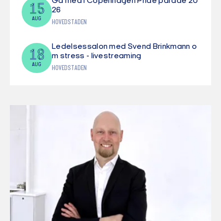
Gå med i Copenhagen Pride parade 20
15
26
AUG
HOVEDSTADEN
Ledelsessalon med Svend Brinkmann o
18
m stress - livestreaming
AUG
HOVEDSTADEN