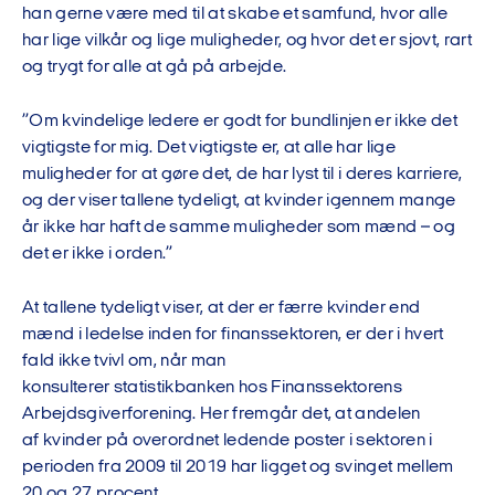
han gerne være med til at skabe et samfund,
hvor alle
har lige vilkår og lige muligheder, og
hvor det er
sjovt,
rart
og trygt for alle at gå på arbejde
.
”
Om kvindelige ledere er godt for bundlinjen er ikke det
vig
tigste
for mig.
Det vigtigste er
, at alle
har
lige
muligheder for at gøre det, de har lyst til
i deres karriere
,
o
g d
er viser tallene tydeligt, at kvinder igennem mange
år ikke
har
haft
de samme muligheder som mænd
– og
det er ikke i orden.
”
At tal
lene
tydeligt viser, at der er færre kvinder end
mænd i
ledelse inden for finanssektoren,
er der i hvert
fald ikke tvivl om, når man
konsulterer
statistikbanken
hos
Finanssektorens
Arbejdsgiverforening
. Her fremgår det, at
andelen
af
kvinder på
overordnet
ledende poster i sektoren
i
perioden
fra
20
09
til 2019 har ligget og svinget mellem
2
0
og 27 procent
.