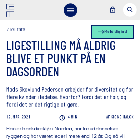
NYHEDER
Meld dig ind
LIGESTILLING MÅ ALDRIG
BLIVE ET PUNKT PÅ EN
DAGSORDEN
Mads Skovlund Pedersen arbejder for diversitet og for
flere kvinder i ledelse. Hvorfor? Fordi det er fair, og
fordi det er det rigtige at gøre.
12. MAR. 2021
4 MIN
AF
SIGNE
HALCK
Han er bankdirektør i Nordea
,
har tre uddannelser i
ryggen og har været leder i mere end 12 år.
Og så vil