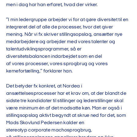
men i dag
har han
erfaret
,
hvad der virker
.
”I min ledergruppe arbejder vi
for
at
gøre
diversitet
til
en
integreret del af alle de processer, hvor det giver
mening
. Når vi fx skriver stillingsopslag,
ansætter nye
medarbejdere
o
g arbejder med vores talenter og
talentudviklingsprogrammer, så er
diversitetsbalancen
indarbejdet som en del
af
vores
processe
r
,
vores sprogbrug
og vores
kernefortælling
,” forklarer han.
Det betyder
fx
konkret, at Nordea i
ansættelsesprocesse
r
har et krav om, at
der blandt de
sidste tre kandidater til
stillinger og lederstillinger skal
være minimum én af det modsatte køn. Man er også
i
stillingsopslag
aktivt begyndt at skrue ned for de
t, som
Mads Skovlund Pedersen kalder en
stereotyp corporate macho
sprogbrug,