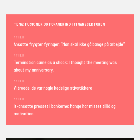
TEMA: FUSIONER OG FORANDRING I FINANSSEKTOREN
NYHED
Ansatte frygter fyringer: “Man skal ikke gå bange på arbejde”
NYHED
Termination came as a shock: I thought the meeting was
about my anniversary.
NYHED
Vi troede, de var nogle kedelige stivstikkere
NYHED
It-ansatte presset i bankerne: Mange har mistet tillid og
motivation