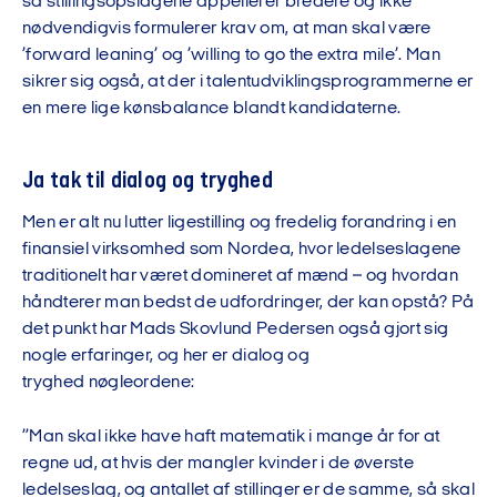
så
stillingsopslagene
appellerer bredere og ikke
nødvendigvis formulerer krav om, at man skal være
’forward leaning’ og ’willing to go the extra mile’
.
M
an
sikrer sig
også
, at der i talentudviklingsprogrammerne
er
en
mere lige
kønsbalance
bland
t
kandidaterne.
Ja tak til d
ialog og tryghed
Men er alt nu lutter ligestilling og fredelig forandring i en
finansiel virksomhed som Nordea, hvor ledelseslagene
traditionelt har været domineret af mænd – og hvordan
håndterer man bedst de udfordringer, der kan opstå? På
det punkt har Mads Skovlund Pedersen også gjort sig
nogle erfaringer, og
her er
dialog og
tryghed
nøgleordene
:
”Man skal ikke have haft matematik i mange år for at
regne ud, at hvis der mangler kvinder i de øverste
ledelseslag, og antallet af stillinger er de samme, så skal