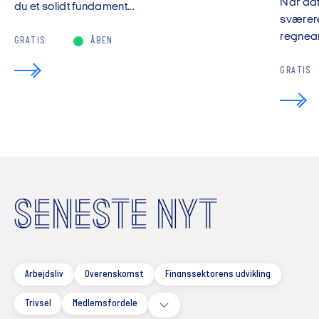
Når da
du et solidt fundament...
sværere
regnear
GRATIS
ÅBEN
GRATIS
SENESTE NYT
Arbejdsliv
Overenskomst
Finanssektorens udvikling
Trivsel
Medlemsfordele