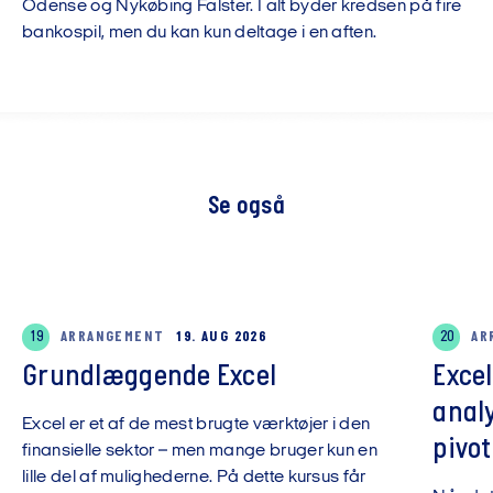
Odense og Nykøbing Falster. I alt byder kredsen på fire
bankospil, men du kan kun deltage i en aften.
Se også
19
ARRANGEMENT
19. AUG 2026
20
AR
Grundlæggende Excel
Exce
anal
Excel er et af de mest brugte værktøjer i den
pivot
finansielle sektor – men mange bruger kun en
lille del af mulighederne. På dette kursus får