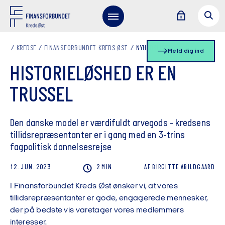
KREDSE
FINANSFORBUNDET KREDS ØST
NYHEDSLISTE
Meld dig ind
HISTORIELØSHED ER EN
TRUSSEL
Den danske model er værdifuldt arvegods - kredsens
tillidsrepræsentanter er i gang med en 3-trins
fagpolitisk dannelsesrejse
12. JUN. 2023
2 MIN
AF
BIRGITTE
ABILDGAARD
I Finansforbundet Kreds Øst ønsker vi, at vores
tillidsrepræsentanter er gode, engagerede mennesker,
der på bedste vis varetager vores medlemmers
interesser.