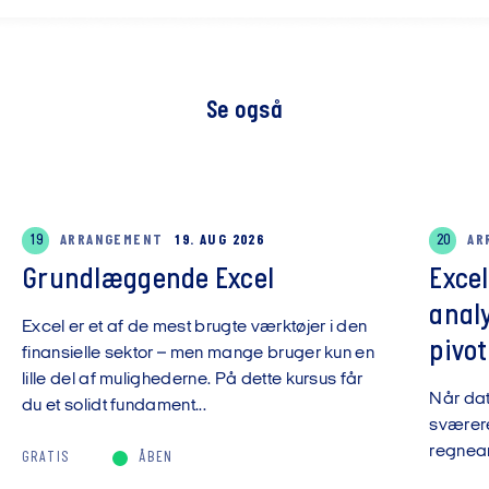
Se også
19
ARRANGEMENT
19. AUG 2026
20
AR
Grundlæggende Excel
Exce
anal
Excel er et af de mest brugte værktøjer i den
pivot
finansielle sektor – men mange bruger kun en
lille del af mulighederne. På dette kursus får
Når da
du et solidt fundament...
sværere
regnear
GRATIS
ÅBEN