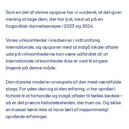
Som en del af denne opgave har vi vurderet, at det giver
mening at tage dem, der har lyst, med ud på en
fagpolitisk dannelsesrejse i 2023 og 2024.
Vores virksomheder i kredsen er i vidt omfang
internationale, og opgaven med at indgå lokale aftaler
ude på virksomhederne kan være udfordret af, at
internationale virksomheder ikke er vant til at gøre
tingene på denne måde.
Den danske model er arvegods af den mest værdifulde
slags. For uden den og al den erfaring, vi har opnået i
forhold til at forhandle og indgå aftaler til fælles bedste –
så er det præcis historieløsheden, der truer os. Og sikke
en trussel: tænk ikke at have lært af møjsommeligt
opnåede erfaringer.