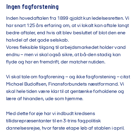
Ingen fagforstening
Inden hovedaftalen fra 1899 gjaldt kun ledelsesretten. Vi
har snart 125 års erfaring om, at vi lokalt kan aftale langt
bedre aftaler, end hvis alt blev besluttet af blot den ene
halvdel af det gode selskab.
Vores fleksible tilgang til arbejdsmarkedet holder vand
endnu – men vi skal også sikre, at bå-den stadig kan
flyde og har en fremdrift, der matcher nutiden.
Vi skal tale om fagforening – og ikke fagforstening – citat
Michael Budolfsen, Finansforbundets næstformand. Vi
skal hele tiden være klar til at gentænke forholdene og
lære af hinanden, ude som hjemme.
Med dette for øje har vi indbudt kredsens
tillidsrepræsentanter til en 3-trins fagpolitisk
dannelsesrejse, hvor første etape løb af stablen i april.