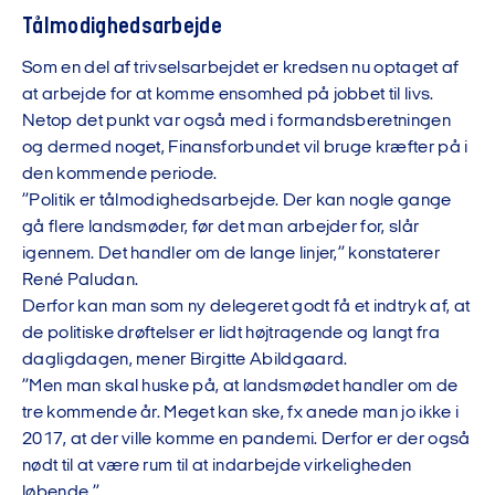
Tålmodighedsarbejde
Som en del af trivselsarbejdet er kredsen nu optaget af
at arbejde for at komme ensomhed på jobbet til livs.
Netop det punkt var også med i formandsberetningen
og dermed noget, Finansforbundet vil bruge kræfter på i
den kommende periode.
”Politik er tålmodighedsarbejde. Der kan nogle gange
gå flere landsmøder, før det man arbejder for, slår
igennem. Det handler om de lange linjer,” konstaterer
René Paludan.
Derfor kan man som ny delegeret godt få et indtryk af, at
de politiske drøftelser er lidt højtragende og langt fra
dagligdagen, mener Birgitte Abildgaard.
”Men man skal huske på, at landsmødet handler om de
tre kommende år. Meget kan ske, fx anede man jo ikke i
2017, at der ville komme en pandemi. Derfor er der også
nødt til at være rum til at indarbejde virkeligheden
løbende.”