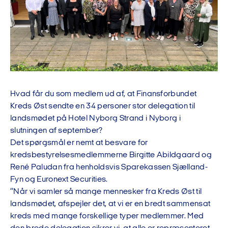
Hvad får du som medlem ud af, at Finansforbundet
Kreds Øst sendte en 34 personer stor delegation til
landsmødet på Hotel Nyborg Strand i Nyborg i
slutningen af september?
Det spørgsmål er nemt at besvare for
kredsbestyrelsesmedlemmerne Birgitte Abildgaard og
René Paludan fra henholdsvis Sparekassen Sjælland-
Fyn og Euronext Securities.
”Når vi samler så mange mennesker fra Kreds Øst til
landsmødet, afspejler det, at vi er en bredt sammensat
kreds med mange forskellige typer medlemmer. Med