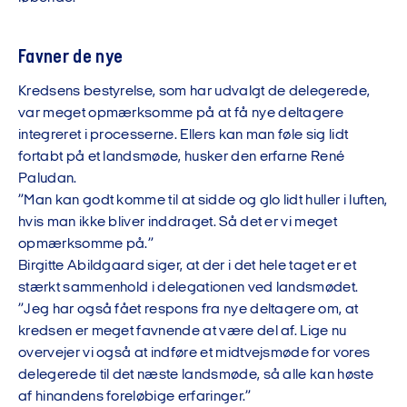
Favner de nye
Kredsens bestyrelse, som har udvalgt de delegerede,
var meget opmærksomme på at få nye deltagere
integreret i processerne. Ellers kan man føle sig lidt
fortabt på et landsmøde, husker den erfarne René
Paludan.
”Man kan godt komme til at sidde og glo lidt huller i luften,
hvis man ikke bliver inddraget. Så det er vi meget
opmærksomme på.”
Birgitte Abildgaard siger, at der i det hele taget er et
stærkt sammenhold i delegationen ved landsmødet.
”Jeg har også fået respons fra nye deltagere om, at
kredsen er meget favnende at være del af. Lige nu
overvejer vi også at indføre et midtvejsmøde for vores
delegerede til det næste landsmøde, så alle kan høste
af hinandens foreløbige erfaringer.”