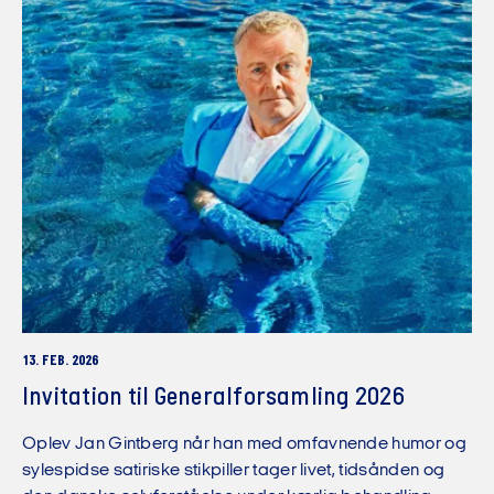
13. FEB. 2026
Invitation til Generalforsamling 2026
Oplev Jan Gintberg når han med omfavnende humor og
sylespidse satiriske stikpiller tager livet, tidsånden og