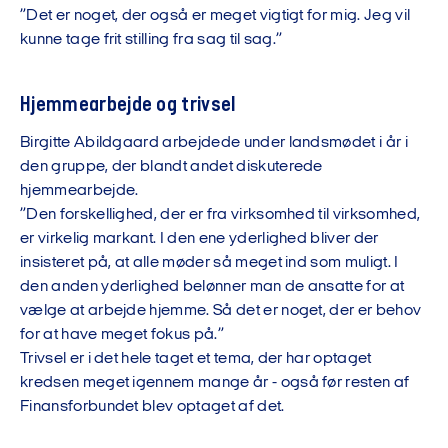
”Det er noget, der også er meget vigtigt for mig. Jeg vil
kunne tage frit stilling fra sag til sag.”
Hjemmearbejde og trivsel
Birgitte Abildgaard arbejdede under landsmødet i år i
den gruppe, der blandt andet diskuterede
hjemmearbejde.
”Den forskellighed, der er fra virksomhed til virksomhed,
er virkelig markant. I den ene yderlighed bliver der
insisteret på, at alle møder så meget ind som muligt. I
den anden yderlighed belønner man de ansatte for at
vælge at arbejde hjemme. Så det er noget, der er behov
for at have meget fokus på.”
Trivsel er i det hele taget et tema, der har optaget
kredsen meget igennem mange år - også før resten af
Finansforbundet blev optaget af det.