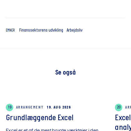
Finanssektorens udvikling
Arbejdsliv
EMNER
Se også
19
ARRANGEMENT
19. AUG 2026
20
AR
Grundlæggende Excel
Exce
anal
Excel er et af de mest brugte værktøjer i den