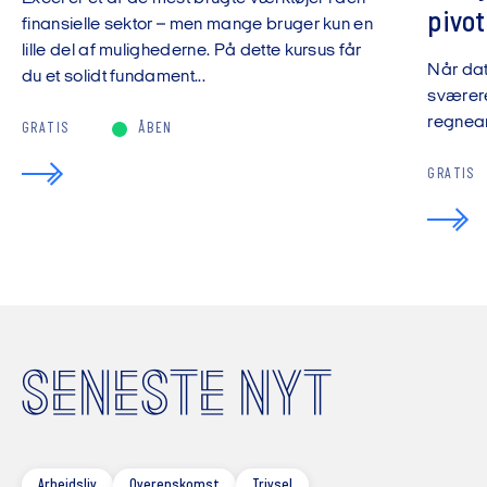
pivot
finansielle sektor – men mange bruger kun en
lille del af mulighederne. På dette kursus får
Når da
du et solidt fundament...
sværere
regnear
GRATIS
ÅBEN
GRATIS
SENESTE NYT
Arbejdsliv
Overenskomst
Trivsel