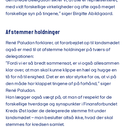
den brede delegation sikrer vi, at alle er repræsenteret,
med vidt forskellige virkeligheder og ofte også meget
forskellige syn på tingene,” siger Birgitte Abildgaard.
Afstemmer holdninger
René Paludan forklarer, at forarbejdet op til landsmødet
også er med til at afstemme holdninger på tværs af
delegationen:
”Fordi vi er så bredt sammensat, er vi også allesammen
klar over, at man skal kunne klippe en hæl og hugge en
tå for nå til enighed. Det er en stor styrke for os, at vi på
den måde har klappet tingene af på forhånd,” siger
René Paludan.
Han lægger også vægt på, at man af respekt for de
forskellige hverdage og synspunkter i Finansforbundet
Kreds Øst lader de delegerede stemme frit under
landsmødet – man beslutter altså ikke, hvad der skal
stemmes for kredsen samlet.