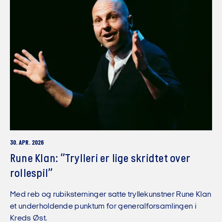
30. APR. 2026
Rune Klan: ”Trylleri er lige skridtet over
rollespil”
Med reb og rubiksterninger satte tryllekunstner Rune Klan
et underholdende punktum for generalforsamlingen i
Kreds Øst.