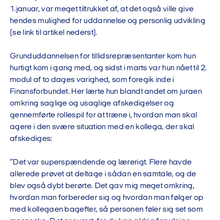
1.januar, var meget tiltrukket af, at det også ville give
hendes mulighed for uddannelse og personlig udvikling
(se link til artikel nederst).
Grunduddannelsen for tillidsrepræsentanter kom hun
hurtigt kom i gang med, og sidst i marts var hun nået til 2.
modul af to dages varighed, som foregik inde i
Finansforbundet. Her lærte hun blandt andet om juraen
omkring saglige og usaglige afskedigelser og
gennemførte rollespil for at træne i, hvordan man skal
agere i den svære situation med en kollega, der skal
afskediges:
”Det var superspændende og lærerigt. Flere havde
allerede prøvet at deltage i sådan en samtale, og de
blev også dybt berørte. Det gav mig meget omkring,
hvordan man forbereder sig og hvordan man følger op
med kollegaen bagefter, så personen føler sig set som