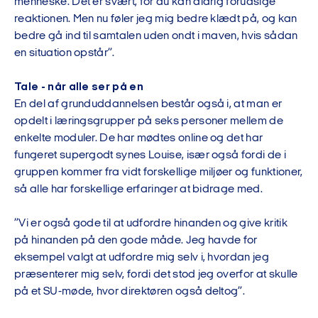
menneske. Det er svært, for du kan aldrig forudsige
reaktionen. Men nu føler jeg mig bedre klædt på, og kan
bedre gå ind til samtalen uden ondt i maven, hvis sådan
en situation opstår”.
Tale - når alle ser på en
En del af grunduddannelsen består også i, at man er
opdelt i læringsgrupper på seks personer mellem de
enkelte moduler. De har mødtes online og det har
fungeret supergodt synes Louise, især også fordi de i
gruppen kommer fra vidt forskellige miljøer og funktioner,
så alle har forskellige erfaringer at bidrage med.
”Vi er også gode til at udfordre hinanden og give kritik
på hinanden på den gode måde. Jeg havde for
eksempel valgt at udfordre mig selv i, hvordan jeg
præsenterer mig selv, fordi det stod jeg overfor at skulle
på et SU-møde, hvor direktøren også deltog”.