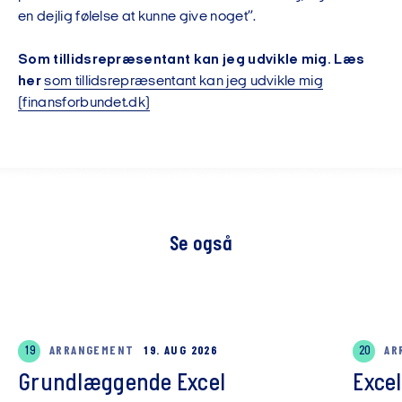
en dejlig følelse at kunne give noget”.
Som tillidsrepræsentant kan jeg udvikle mig. Læs
her
som tillidsrepræsentant kan jeg udvikle mig
(finansforbundet.dk)
Se også
19
ARRANGEMENT
19. AUG 2026
20
AR
Grundlæggende Excel
Exce