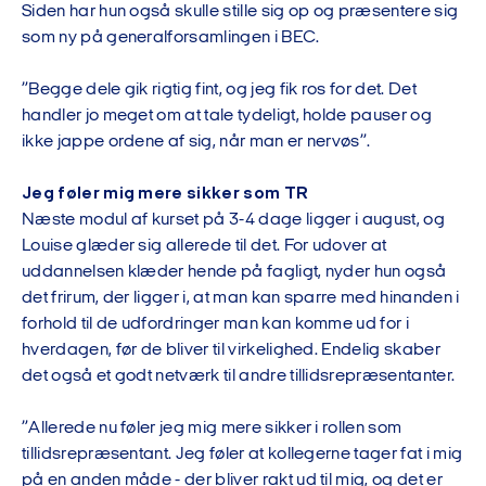
Siden har hun også skulle stille sig op og præsentere sig
som ny på generalforsamlingen i BEC.
”Begge dele gik rigtig fint, og jeg fik ros for det. Det
handler jo meget om at tale tydeligt, holde pauser og
ikke jappe ordene af sig, når man er nervøs”.
Jeg føler mig mere sikker som TR
Næste modul af kurset på 3-4 dage ligger i august, og
Louise glæder sig allerede til det. For udover at
uddannelsen klæder hende på fagligt, nyder hun også
det frirum, der ligger i, at man kan sparre med hinanden i
forhold til de udfordringer man kan komme ud for i
hverdagen, før de bliver til virkelighed. Endelig skaber
det også et godt netværk til andre tillidsrepræsentanter.
”Allerede nu føler jeg mig mere sikker i rollen som
tillidsrepræsentant. Jeg føler at kollegerne tager fat i mig
på en anden måde - der bliver rakt ud til mig, og det er