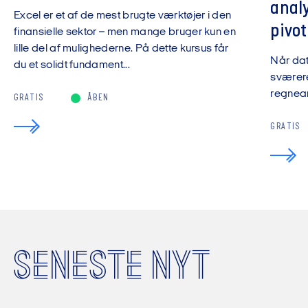
anal
Excel er et af de mest brugte værktøjer i den
pivot
finansielle sektor – men mange bruger kun en
lille del af mulighederne. På dette kursus får
Når da
du et solidt fundament...
sværere
regnear
GRATIS
ÅBEN
GRATIS
SENESTE NYT