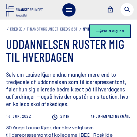
KREDSE
FINANSFORBUNDET KREDS ØST
NYHEDSLISTE
Meld dig ind
UDDANNELSEN RUSTER MIG
TIL HVERDAGEN
Selv om Louise Kjær endnu mangler mere end to
tredjedele af uddannelsen som tillidsrepræsentant,
føler hun sig allerede bedre klædt på til hverdagens
udfordringer – også hvis der opstår en situation, hvor
en kollega skal afskediges.
14. JUN. 2022
2 MIN
AF
JOHANNES
NØRGÅRD
30 årige Louise Kjær, der blev valgt som
tillidsrepræsentant af kollegerne i BEC i Roskilde