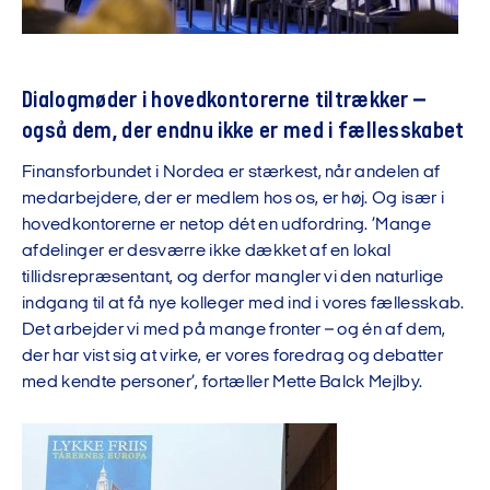
Dialogmøder i hovedkontorerne tiltrækker –
også dem, der endnu ikke er med i fællesskabet
Finansforbundet i Nordea er stærkest, når andelen af
medarbejdere, der er medlem hos os, er høj. Og især i
hovedkontorerne er netop dét en udfordring. ’Mange
afdelinger er desværre ikke dækket af en lokal
tillidsrepræsentant, og derfor mangler vi den naturlige
indgang til at få nye kolleger med ind i vores fællesskab.
Det arbejder vi med på mange fronter – og én af dem,
der har vist sig at virke, er vores foredrag og debatter
med kendte personer’, fortæller Mette Balck Mejlby.