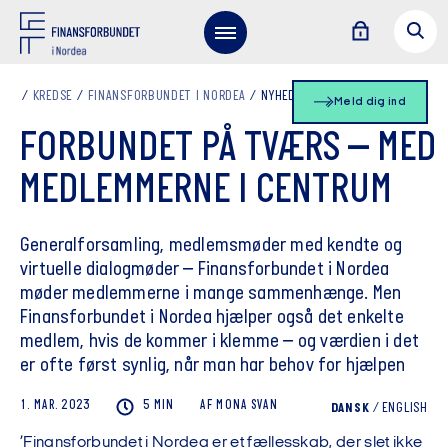
KREDSE
FINANSFORBUNDET I NORDEA
NYHEDSLISTE
Meld dig ind
FORBUNDET PÅ TVÆRS – MED
MEDLEMMERNE I CENTRUM
Generalforsamling, medlemsmøder med kendte og
virtuelle dialogmøder – Finansforbundet i Nordea
møder medlemmerne i mange sammenhænge. Men
Finansforbundet i Nordea hjælper også det enkelte
medlem, hvis de kommer i klemme – og værdien i det
er ofte først synlig, når man har behov for hjælpen
1. MAR. 2023
5 MIN
AF
MONA
SVAN
DANSK
/
ENGLISH
’Finansforbundet i Nordea er et fællesskab, der slet ikke