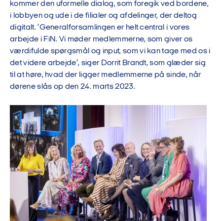
kommer den uformelle dialog, som foregik ved bordene,
i lobbyen og ude i de filialer og afdelinger, der deltog
digitalt. ’Generalforsamlingen er helt central i vores
arbejde i FiN. Vi møder medlemmerne, som giver os
værdifulde spørgsmål og input, som vi kan tage med os i
det videre arbejde’, siger Dorrit Brandt, som glæder sig
til at høre, hvad der ligger medlemmerne på sinde, når
dørene slås op den 24. marts 2023.