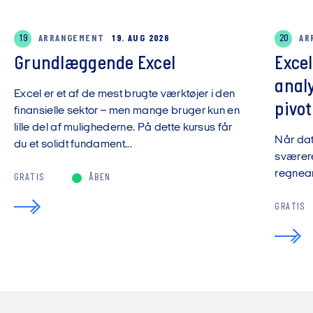
19
ARRANGEMENT
19. AUG 2026
20
AR
Grundlæggende Excel
Exce
anal
Excel er et af de mest brugte værktøjer i den
pivot
finansielle sektor – men mange bruger kun en
lille del af mulighederne. På dette kursus får
Når da
du et solidt fundament...
sværere
regnear
GRATIS
ÅBEN
GRATIS