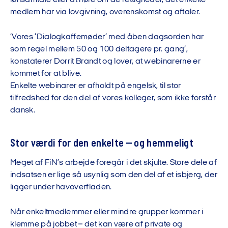
lønsamtale eller at høre om de rettigheder, det enkelte
medlem har via lovgivning, overenskomst og aftaler.
’Vores ’Dialogkaffemøder’ med åben dagsorden har
som regel mellem 50 og 100 deltagere pr. gang’,
konstaterer Dorrit Brandt og lover, at webinarerne er
kommet for at blive.
Enkelte webinarer er afholdt på engelsk, til stor
tilfredshed for den del af vores kolleger, som ikke forstår
dansk.
Stor værdi for den enkelte – og hemmeligt
Meget af FiN’s arbejde foregår i det skjulte. Store dele af
indsatsen er lige så usynlig som den del af et isbjerg, der
ligger under havoverfladen.
Når enkeltmedlemmer eller mindre grupper kommer i
klemme på jobbet – det kan være af private og