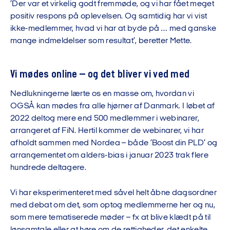
’Der var et virkelig godt fremmøde, og vi har fået meget
positiv respons på oplevelsen. Og samtidig har vi vist
ikke-medlemmer, hvad vi har at byde på … med ganske
mange indmeldelser som resultat’, beretter Mette.
Vi mødes online – og det bliver vi ved med
Nedlukningerne lærte os en masse om, hvordan vi
OGSÅ kan mødes fra alle hjørner af Danmark. I løbet af
2022 deltog mere end 500 medlemmer i webinarer,
arrangeret af FiN. Hertil kommer de webinarer, vi har
afholdt sammen med Nordea – både ’Boost din PLD’ og
arrangementet om alders-bias i januar 2023 trak flere
hundrede deltagere.
Vi har eksperimenteret med såvel helt åbne dagsordner
med debat om det, som optog medlemmerne her og nu,
som mere tematiserede møder – fx at blive klædt på til