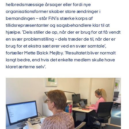
helbredsmæssige årsager eller fordi nye
organisationsformer skaber store ændringer i
bemandingen – står FiN’s stærke korps af
tillidsrepræsentanter og sagsbehandlere klar til at
hjælpe. ’Dels stiller de op, når der er brug for at få vendt
en svær problemstilling – dels træder de til, når der er
brug for et ekstra sæt ører ved en svær samtale’,
fortæller Mette Balck Mejlby. ’Resultatet bliver normalt
langt bedre, end hvis det enkelte medlem skulle have
klaret ærterne selv’.