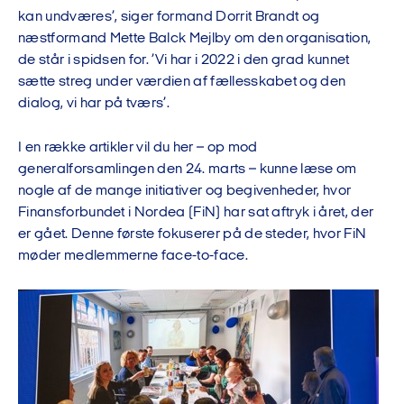
kan undværes’, siger formand Dorrit Brandt og
næstformand Mette Balck Mejlby om den organisation,
de står i spidsen for. ’Vi har i 2022 i den grad kunnet
sætte streg under værdien af fællesskabet og den
dialog, vi har på tværs’.
I en række artikler vil du her – op mod
generalforsamlingen den 24. marts – kunne læse om
nogle af de mange initiativer og begivenheder, hvor
Finansforbundet i Nordea (FiN) har sat aftryk i året, der
er gået. Denne første fokuserer på de steder, hvor FiN
møder medlemmerne face-to-face.