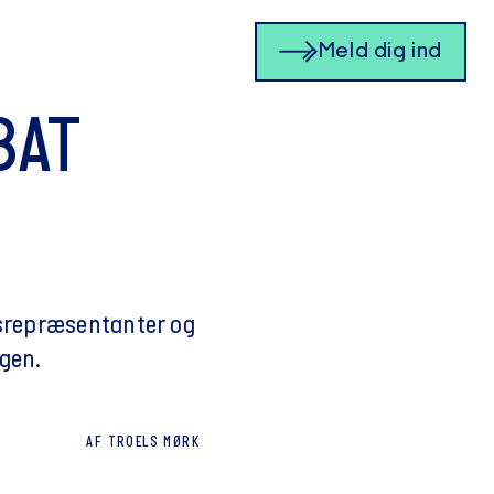
Meld dig ind
BAT
idsrepræsentanter og
agen.
AF
TROELS
MØRK