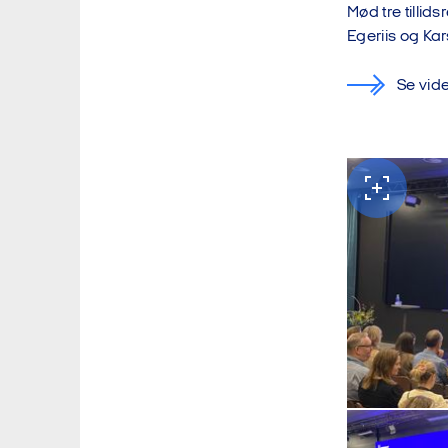
Mød tre tilli
Egeriis og Ka
Se vid