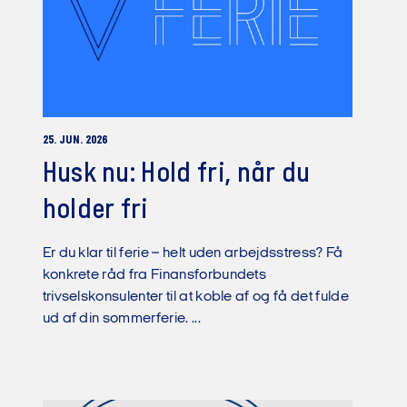
25. JUN. 2026
Husk nu: Hold fri, når du
holder fri
Er du klar til ferie – helt uden arbejdsstress? Få
konkrete råd fra Finansforbundets
trivselskonsulenter til at koble af og få det fulde
ud af din sommerferie. ...