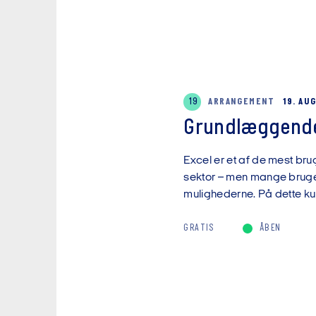
19
ARRANGEMENT
19. AU
Grundlæggende
Excel er et af de mest brug
sektor – men mange bruger 
mulighederne. På dette kur
GRATIS
ÅBEN