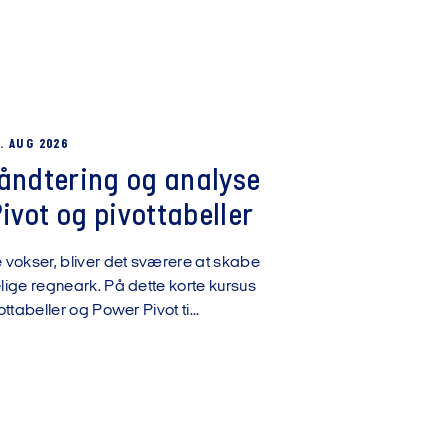
. AUG 2026
håndtering og analyse
vot og pivottabeller
okser, bliver det sværere at skabe
ige regneark. På dette korte kursus
ttabeller og Power Pivot ti...