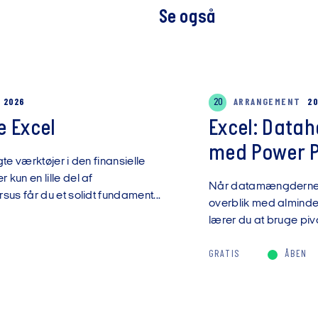
Se også
G 2026
20
ARRANGEMENT
20
 Excel
Excel: Data
med Power Pi
te værktøjer i den finansielle
kun en lille del af
Når datamængderne v
sus får du et solidt fundament...
overblik med almindel
lærer du at bruge pivo
GRATIS
ÅBEN