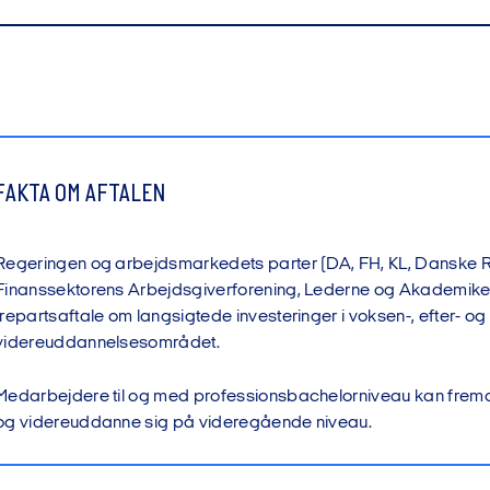
n del af målgruppen for Omstillingsfonden
maksimum 10.000 kr. i støtte om året
FAKTA OM AFTALEN
ionen fortsat har midler tilbage i fonden
Regeringen og arbejdsmarkedets parter (DA, FH, KL, Danske R
Finanssektorens Arbejdsgiverforening, Lederne og Akademiker
trepartsaftale om langsigtede investeringer i voksen-, efter- og
videreuddannelsesområdet.
Medarbejdere til og med professionsbachelorniveau kan fremover 
og videreuddanne sig på videregående niveau.