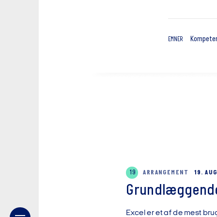
Kompeten
EMNER
19
ARRANGEMENT
19. AU
Grundlæggende
Excel er et af de mest brug