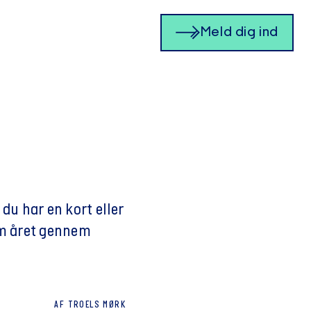
Meld dig ind
du har en kort eller
om året gennem
AF
TROELS
MØRK