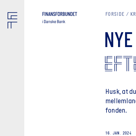
FORSIDE
K
NYE
EFT
Husk, at d
mellemlang
fonden.
16. JAN. 2024