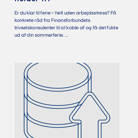
Er du klar til ferie – helt uden arbejdsstress? Få
konkrete råd fra Finansforbundets
trivselskonsulenter til at koble af og få det fulde
ud af din sommerferie. ...