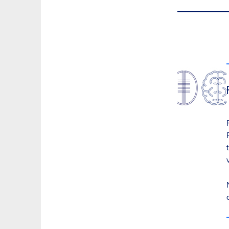
at du er e
at du får 
at institut