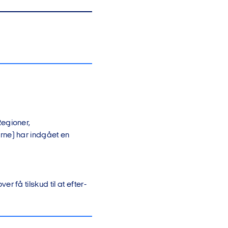
egioner,
ne) har indgået en
få tilskud til at efter-