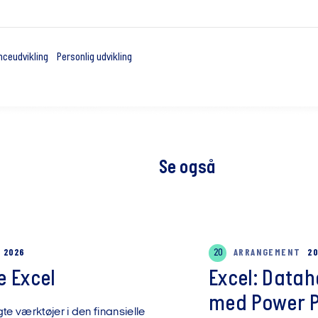
ceudvikling
Personlig udvikling
Se også
G 2026
20
ARRANGEMENT
20
 Excel
Excel: Data
med Power Pi
te værktøjer i den finansielle