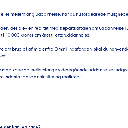
t eller mellemlang uddannelse, har du nu forbedrede mulighede
nden, der blev en realitet med trepartsaftalen om uddannelse i 
 til 10.000 kroner om året til efteruddannelse.
re om brug af af midler fra Omstillingsfonden, skal du henvende 
demi.
med korte og mellemlange videregående uddannelser udgør op
 indenfor pengeinstitutter og realkredit.
elser kan jeg tage?