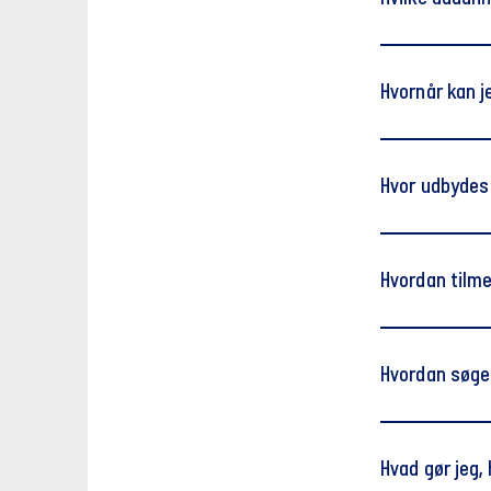
Hvornår kan j
Akademiudda
Hvor udbydes
Diplomuddan
HD 2. del
Hvordan tilme
Læs mere om 
Hvordan søger
Undtaget for 
der har en er
Hvad gør jeg,