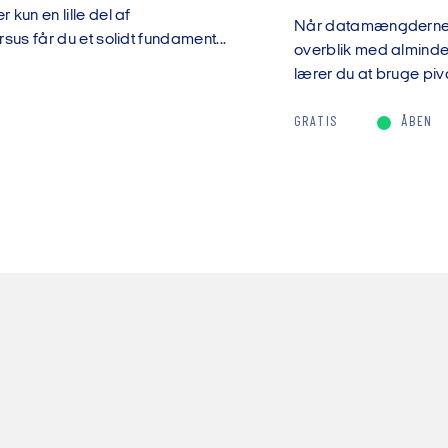
kun en lille del af
Når datamængderne v
sus får du et solidt fundament...
overblik med almindel
lærer du at bruge pivo
GRATIS
ÅBEN