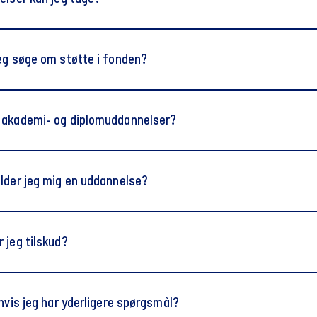
eg søge om støtte i fonden?
nnelsen
 akademi- og diplomuddannelser?
nelsen
lder jeg mig en uddannelse?
Omstillingsfonden på Uddannelses- og Forskningsministeriet
 jeg tilskud?
ansøgning om støtte er uddannelser inden for ledelse, som kun
hvervsuddannelse som det højeste niveau.
 hvis jeg har yderligere spørgsmål?