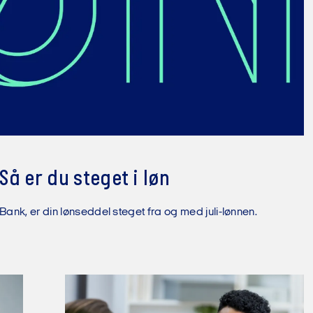
å er du steget i løn
ank, er din lønseddel steget fra og med juli-lønnen.