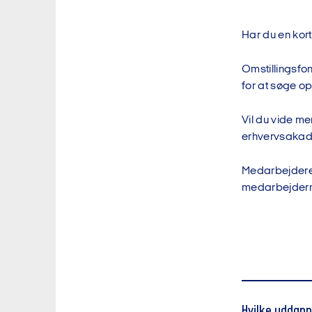
Har du en kor
Omstillingsfo
for at søge op
Vil du vide me
erhvervsaka
Medarbejdere 
medarbejderne
Hvilke uddann