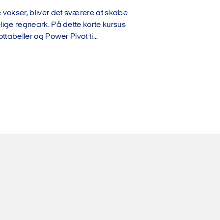
okser, bliver det sværere at skabe
ige regneark. På dette korte kursus
ttabeller og Power Pivot ti...