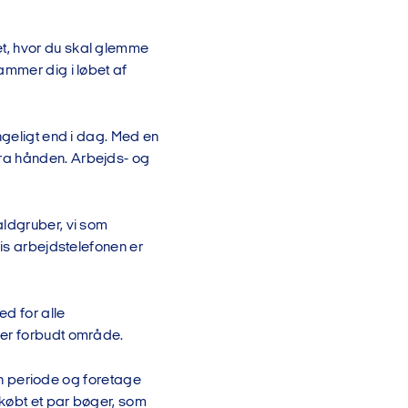
t, hvor du skal glemme
ammer dig i løbet af
ngeligt end i dag. Med en
ra hånden. Arbejds- og
aldgruber, vi som
vis arbejdstelefonen er
ed for alle
 er forbudt område.
 en periode og foretage
 købt et par bøger, som