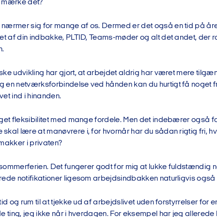
u mærke det?
nærmer sig for mange af os. Dermed er det også en tid på åre
et af din indbakke, PLTID, Teams-møder og alt det andet, der r
.
ke udvikling har gjort, at arbejdet aldrig har været mere tilgæ
 en netværksforbindelse ved hånden kan du hurtigt få noget f
ævet ind i hinanden.
øget fleksibilitet med mange fordele. Men det indebærer også f
kal lære at manøvrere i, for hvornår har du sådan rigtig fri, h
makker i privaten?
l sommerferien. Det fungerer godt for mig at lukke fuldstændig n
rede notifikationer ligesom arbejdsindbakken naturligvis også
tid og rum til at tjekke ud af arbejdslivet uden forstyrrelser for
e ting, jeg ikke når i hverdagen. For eksempel har jeg allerede