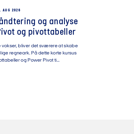
. AUG 2026
håndtering og analyse
vot og pivottabeller
okser, bliver det sværere at skabe
ige regneark. På dette korte kursus
ttabeller og Power Pivot ti...