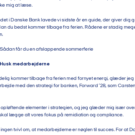
ke mig at læse.
det i Danske Bank lavede vi sidste år en guide, der giver dig 
rdan du bedst kommer tilbage fra ferien. Rådene er stadig mege
n.
 Sådan får du en afslappende sommerferie
: Husk medarbejderne
delig kommer tilbage fra ferien med fornyet energi, glæder je
e arbejde med den strategi for banken, Forward ’28, som Carste
pløftende elementer i strategien, og jeg glæder mig især over,
skal lægge alt vores fokus på remidiation og compliance.
 ingen tvivl om, at medarbejderne er nøglen til succes. For at