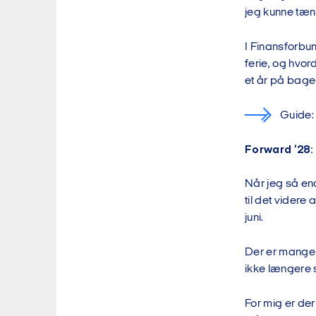
jeg kunne tæn
I Finansforbun
ferie, og hvo
et år på bage
Guide:
Forward ’28
Når jeg så en
til det vider
juni.
Der er mange o
ikke længere 
For mig er der