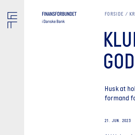
FORSIDE
K
KLU
GOD
Husk at hol
formand fo
21. JUN. 2023