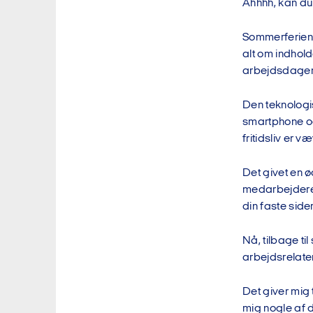
Ahhhh, kan d
Sommerferien 
alt om indhold
arbejdsdagen
Den teknologis
smartphone og
fritidsliv er v
Det givet en 
medarbejdere s
din faste side
Nå, tilbage ti
arbejdsrelate
Det giver mig 
mig nogle af d