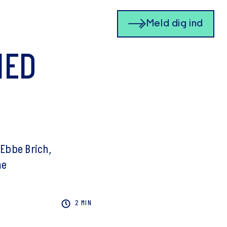
Meld dig ind
MED
 Ebbe Brich,
me
2 MIN