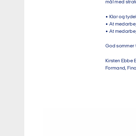
mål med strat
• Klar og tyd
• At medarbej
• At medarbejd
God sommer til
Kirsten Ebbe 
Formand, Fin