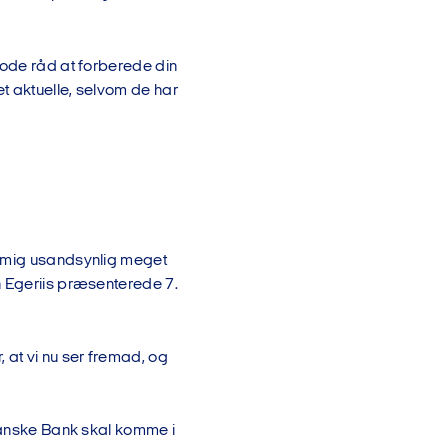
gode råd at forberede din
t aktuelle, selvom de har
g mig usandsynlig meget
n Egeriis præsenterede 7.
 at vi nu ser fremad, og
 Danske Bank skal komme i