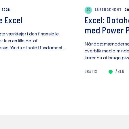
G 2026
20
ARRANGEMENT
20
 Excel
Excel: Data
med Power Pi
te værktøjer i den finansielle
kun en lille del af
Når datamængderne v
sus får du et solidt fundament...
overblik med almindel
lærer du at bruge pivo
GRATIS
ÅBEN