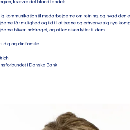
egien, kræver det blandt andet:
elig kommunikation til medarbejderne om retning, og hvad den 
derne får mulighed og tid til at træne og erhverve sig nye kom
erne bliver inddraget, og at ledelsen lytter til dem
 dig og din familie!
Brich
ansforbundet i Danske Bank