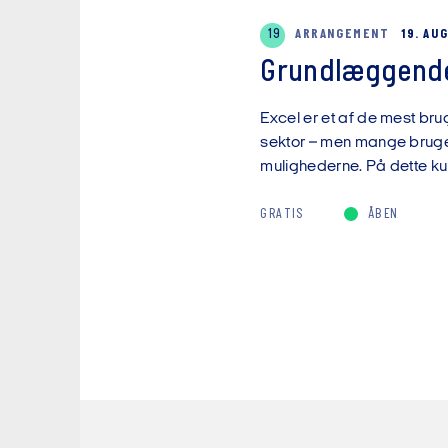
19
ARRANGEMENT
19. AU
Grundlæggende
Excel er et af de mest brug
sektor – men mange bruger 
mulighederne. På dette kur
GRATIS
ÅBEN