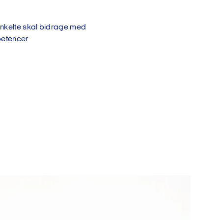
enkelte skal bidrage med
petencer