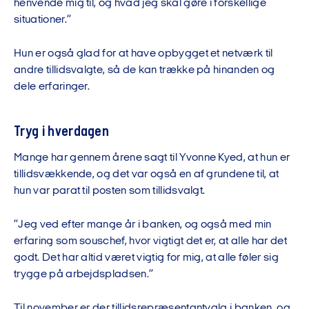
henvende mig til, og hvad jeg skal gøre i forskellige
situationer.”
Hun er også glad for at have opbygget et netværk til
andre tillidsvalgte, så de kan trække på hinanden og
dele erfaringer.
Tryg i hverdagen
Mange har gennem årene sagt til Yvonne Kyed, at hun er
tillidsvækkende, og det var også en af grundene til, at
hun var parat til posten som tillidsvalgt.
”Jeg ved efter mange år i banken, og også med min
erfaring som souschef, hvor vigtigt det er, at alle har det
godt. Det har altid været vigtig for mig, at alle føler sig
trygge på arbejdspladsen.”
Til november er der tillidsrepræsentantvalg i banken, og