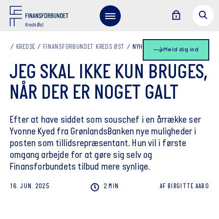
KREDSE
FINANSFORBUNDET KREDS ØST
NYHEDSLISTE
Meld dig ind
JEG SKAL IKKE KUN BRUGES,
NÅR DER ER NOGET GALT
Efter at have siddet som souschef i en årrække ser
Yvonne Kyed fra GrønlandsBanken nye muligheder i
posten som tillidsrepræsentant. Hun vil i første
omgang arbejde for at gøre sig selv og
Finansforbundets tilbud mere synlige.
16. JUN. 2025
2 MIN
AF
BIRGITTE
AABO