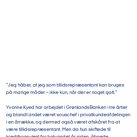
”Jeg håber, at jeg som tillidsrepræsentant kan bruges
på mange måder – ikke kun, når der er noget galt.”
Yvonne Kyed har arbejdet i GrønlandsBanken i tre årtier
og blandt andet været souschef i privatkundeafdelingen
i en årrække, og dermed også været afskåret fra at
være tillidsrepræsentant. Men da hun skiftede til
kreditkonsulent for halvandet år siden, åbnede