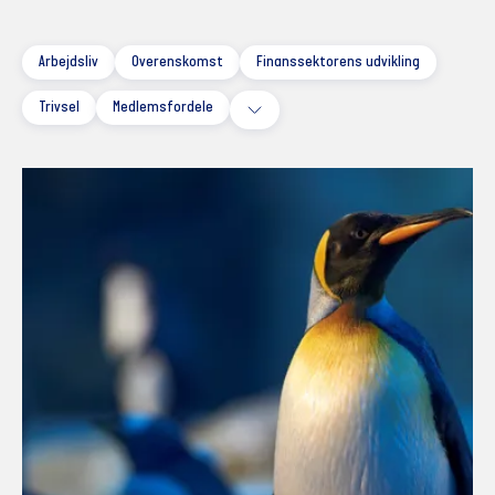
Arbejdsliv
Overenskomst
Finanssektorens udvikling
Trivsel
Medlemsfordele