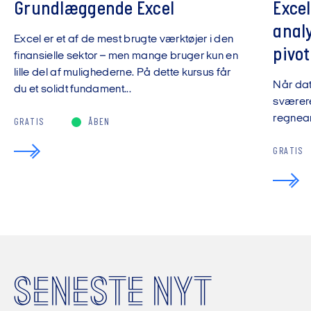
Grundlæggende Excel
Exce
anal
Excel er et af de mest brugte værktøjer i den
pivot
finansielle sektor – men mange bruger kun en
lille del af mulighederne. På dette kursus får
Når da
du et solidt fundament...
sværere
regnear
GRATIS
ÅBEN
GRATIS
SENESTE NYT