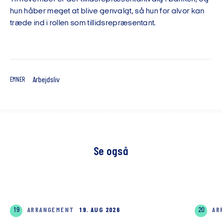
hun håber meget at blive genvalgt, så hun for alvor kan
træde ind i rollen som tillidsrepræsentant.
Arbejdsliv
EMNER
Se også
19
ARRANGEMENT
19. AUG 2026
20
AR