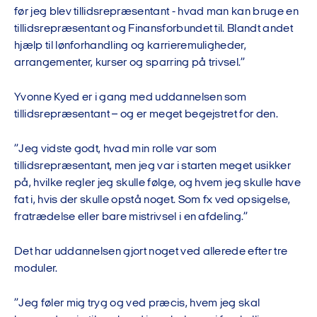
før jeg blev tillidsrepræsentant - hvad man kan bruge en
tillidsrepræsentant og Finansforbundet til. Blandt andet
hjælp til lønforhandling og karrieremuligheder,
arrangementer, kurser og sparring på trivsel.”
Yvonne Kyed er i gang med uddannelsen som
tillidsrepræsentant – og er meget begejstret for den.
”Jeg vidste godt, hvad min rolle var som
tillidsrepræsentant, men jeg var i starten meget usikker
på, hvilke regler jeg skulle følge, og hvem jeg skulle have
fat i, hvis der skulle opstå noget. Som fx ved opsigelse,
fratrædelse eller bare mistrivsel i en afdeling.”
Det har uddannelsen gjort noget ved allerede efter tre
moduler.
”Jeg føler mig tryg og ved præcis, hvem jeg skal