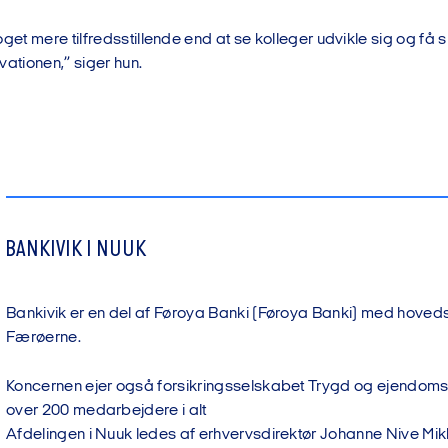
oget mere tilfredsstillende end at se kolleger udvikle sig og få 
vationen,” siger hun.
BANKIVIK I NUUK
Bankivik er en del af Føroya Banki (Føroya Banki) med hove
Færøerne.
Koncernen ejer også forsikringsselskabet Trygd og ejendom
over 200 medarbejdere i alt
Afdelingen i Nuuk ledes af erhvervsdirektør Johanne Nive Mi