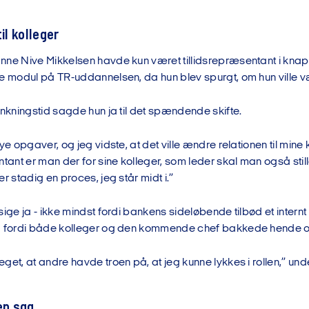
til kolleger
nne Nive Mikkelsen havde kun været tillidsrepræsentant i knap
de modul på TR-uddannelsen, da hun blev spurgt, om hun ville v
ænkningstid sagde hun ja til det spændende skifte.
nye opgaver, og jeg vidste, at det ville ændre relationen til mine
ntant er man der for sine kolleger, som leder skal man også sti
er stadig en proces, jeg står midt i.”
sige ja - ikke mindst fordi bankens sideløbende tilbød et inte
g fordi både kolleger og den kommende chef bakkede hende o
et, at andre havde troen på, at jeg kunne lykkes i rollen,” und
en sag