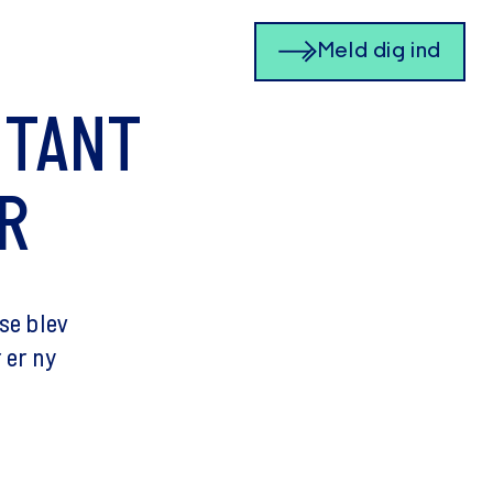
Meld dig ind
NTANT
R
se blev
 er ny