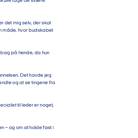
 skulle tage de svære
r det mig selv, der skal
på en måde, hvor budskabet
om bag på hende, da hun
nnelsen. Det havde jeg
andle og at se tingene fra
ialist til leder er noget,
n – og om at holde fast i