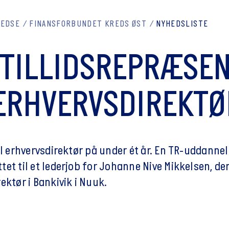
REDSE
FINANSFORBUNDET KREDS ØST
NYHEDSLISTE
 TILLIDSREPRÆSE
 ERHVERVSDIREKTØ
il erhvervsdirektør på under ét år. En TR-uddannel
et til et lederjob for Johanne Nive Mikkelsen, der
ektør i Bankivik i Nuuk.