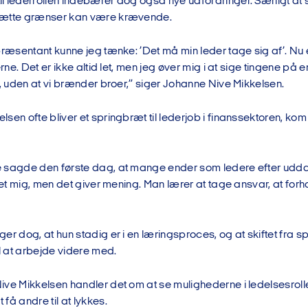
l lederrollen indebærer dog også nye udfordringer. Særligt at
sætte grænser kan være krævende.
præsentant kunne jeg tænke: ’Det må min leder tage sig af’. Nu e
nerne. Det er ikke altid let, men jeg øver mig i at sige tingene 
t, uden at vi brænder broer,” siger Johanne Nive Mikkelsen.
sen ofte bliver et springbræt til lederjob i finanssektoren, k
 sagde den første dag, at mange ender som ledere efter udda
llet mig, men det giver mening. Man lærer at tage ansvar, at forh
er dog, at hun stadig er i en læringsproces, og at skiftet fra spec
il at arbejde videre med.
ve Mikkelsen handler det om at se mulighederne i ledelsesrolle
få andre til at lykkes.