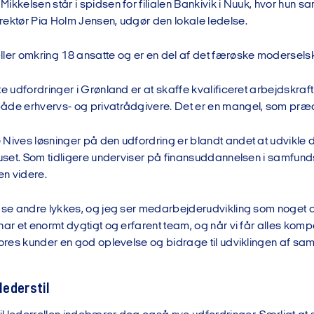
ikkelsen står i spidsen for filialen Bankivik i Nuuk, hvor hun
rektør Pia Holm Jensen, udgør den lokale ledelse.
ller omkring 18 ansatte og er en del af det færøske modersel
te udfordringer i Grønland er at skaffe kvalificeret arbejdskraf
åde erhvervs- og privatrådgivere. Det er en mangel, som præg
 Nives løsninger på den udfordring er blandt andet at udvikle
 huset. Som tidligere underviser på finansuddannelsen i samf
en videre.
 se andre lykkes, og jeg ser medarbejderudvikling som noget af 
har et enormt dygtigt og erfarent team, og når vi får alles kompet
vores kunder en god oplevelse og bidrage til udviklingen af samf
 lederstil