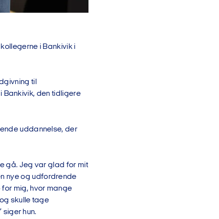
kollegerne i Bankivik i
givning til
 i Bankivik, den tidligere
ttende uddannelse, der
le gå. Jeg var glad for mit
en nye og udfordrende
p for mig, hvor mange
 og skulle tage
” siger hun.