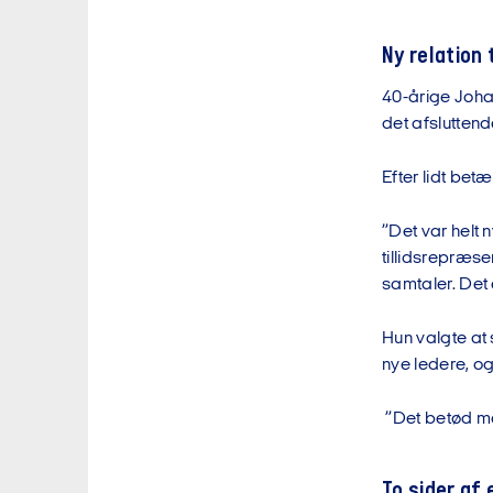
Ny relation 
40-årige Joha
det afslutten
Efter lidt bet
”Det var helt 
tillidsrepræse
samtaler. Det 
Hun valgte at 
nye ledere, o
”Det betød meg
To sider af 