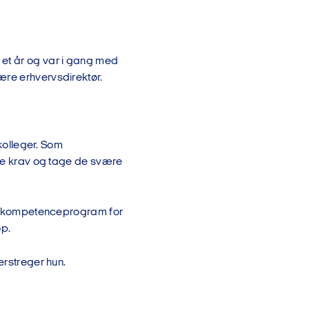
 et år og var i gang med
ære erhvervsdirektør.
 kolleger. Som
lle krav og tage de svære
rnt kompetenceprogram for
p.
erstreger hun.