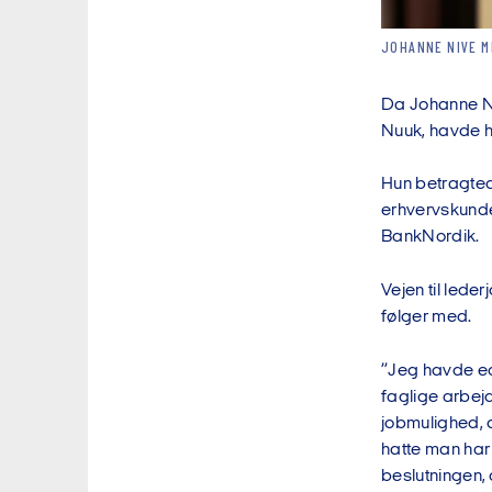
JOHANNE NIVE M
Da Johanne Niv
Nuuk, havde hu
Hun betragtede
erhvervskunder.
BankNordik.
Vejen til led
følger med.
”Jeg havde ege
faglige arbej
jobmulighed, 
hatte man har 
beslutningen, 