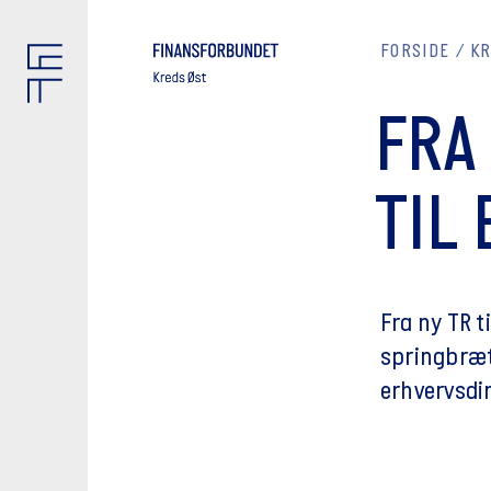
FORSIDE
K
FRA
TIL
Fra ny TR t
springbrætt
erhvervsdir