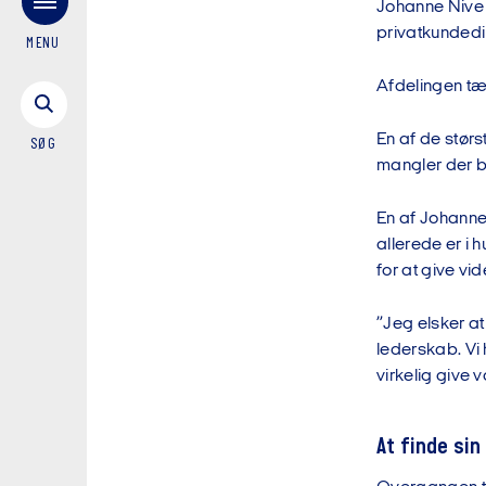
Johanne Nive M
privatkundedi
MENU
Afdelingen tæ
En af de størs
SØG
mangler der b
En af Johanne
allerede er i
for at give vid
”Jeg elsker at
lederskab. Vi 
virkelig give 
At finde sin