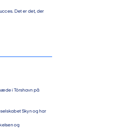
succes. Det er det, der
dsæde i Tórshavn på
sselskabet Skyn og har
kkelsen og