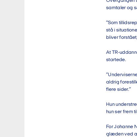
Overgangen ti
samtaler og 
”Som tillidsre
stå i situatio
bliver forståe
At TR-uddannel
startede.
”Underviserne
aldrig foresti
flere sider.”
Hun understreg
hun ser frem t
For Johanne Ni
glæden ved at 