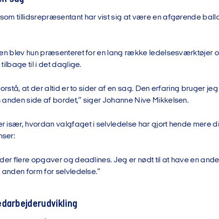
m tillidsrepræsentant har vist sig at være en afgørende ballas
gen blev hun præsenteret for en lang række ledelsesværktøjer 
ilbage til i det daglige.
orstå, at der altid er to sider af en sag. Den erfaring bruger jeg
 anden side af bordet,” siger Johanne Nive Mikkelsen.
 især, hvordan valgfaget i selvledelse har gjort hende mere di
nser:
der flere opgaver og deadlines. Jeg er nødt til at have en anden
 anden form for selvledelse.”
darbejderudvikling