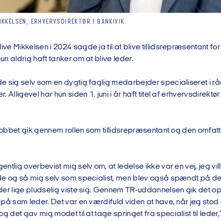
IKKELSEN, ERHVERVSDIREKTØR I BANKIVIK
e Mikkelsen i 2024 sagde ja til at blive tillidsrepræsentant for 
n aldrig haft tanker om at blive leder.
 sig selv som en dygtig faglig medarbejder specialiseret i råd
 Alligevel har hun siden 1. juni i år haft titel af erhvervsdirektør
erjobbet gik gennem rollen som tillidsrepræsentant og den omfa
ntlig overbevist mig selv om, at ledelse ikke var en vej, jeg vil
de og så mig selv som specialist, men blev også spændt på d
der lige pludselig viste sig. Gennem TR-uddannelsen gik det o
på som leder. Det var en værdifuld viden at have, når jeg stod
og det gav mig modet til at tage springet fra specialist til leder,