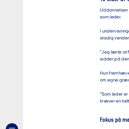
Uddannelsen so
som leder.
I undervisnin
stadig vender t
”Jeg lærte at f
sidder på den
Hun fremhæver
om egne græ
”Som leder er 
kræver en helt
Fokus på me