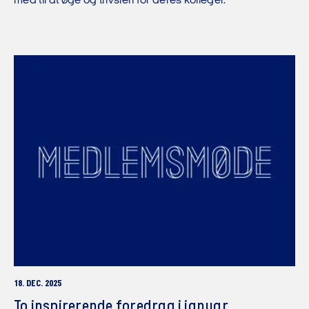
med til at øge og trivslen for deres kolleger.
18. DEC. 2025
To inspirerende foredrag i januar