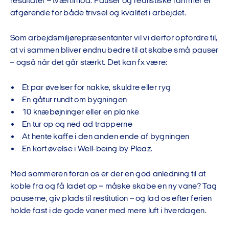
resultater – tværtimod. Pauser og realistiske rammer er
afgørende for både trivsel og kvalitet i arbejdet.
Som arbejdsmiljørepræsentanter vil vi derfor opfordre til,
at vi sammen bliver endnu bedre til at skabe små pauser
– også når det går stærkt. Det kan fx være:
• Et par øvelser for nakke, skuldre eller ryg
• En gåtur rundt om bygningen
• 10 knæbøjninger eller en planke
• En tur op og ned ad trapperne
• At hente kaffe i den anden ende af bygningen
• En kort øvelse i Well-being by Pleaz.
Med sommeren foran os er der en god anledning til at
koble fra og få ladet op – måske skabe en ny vane? Tag
pauserne, giv plads til restitution – og lad os efter ferien
holde fast i de gode vaner med mere luft i hverdagen.