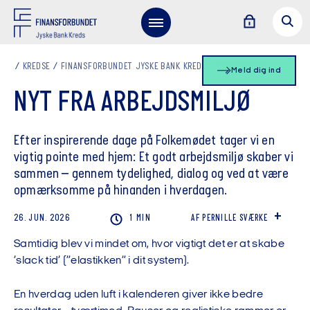
KREDSE
FINANSFORBUNDET JYSKE BANK KREDS
NYHEDSLISTE
Meld dig ind
NYT FRA ARBEJDSMILJØ
Efter inspirerende dage på Folkemødet tager vi en
vigtig pointe med hjem: Et godt arbejdsmiljø skaber vi
sammen – gennem tydelighed, dialog og ved at være
opmærksomme på hinanden i hverdagen.
VIS/SKJU
26. JUN. 2026
1 MIN
AF PERNILLE SVÆRKE
Samtidig blev vi mindet om, hvor vigtigt det er at skabe
’slack tid’ (”elastikken” i dit system).
En hverdag uden luft i kalenderen giver ikke bedre