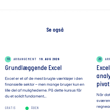
Se også
19
ARRANGEMENT
19. AUG 2026
20
AR
Grundlæggende Excel
Exce
anal
Excel er et af de mest brugte værktøjer i den
pivot
finansielle sektor – men mange bruger kun en
lille del af mulighederne. På dette kursus får
Når da
du et solidt fundament...
sværere
regnear
GRATIS
ÅBEN