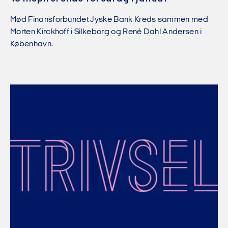
Mød Finansforbundet Jyske Bank Kreds sammen med
Morten Kirckhoff i Silkeborg og René Dahl Andersen i
København.