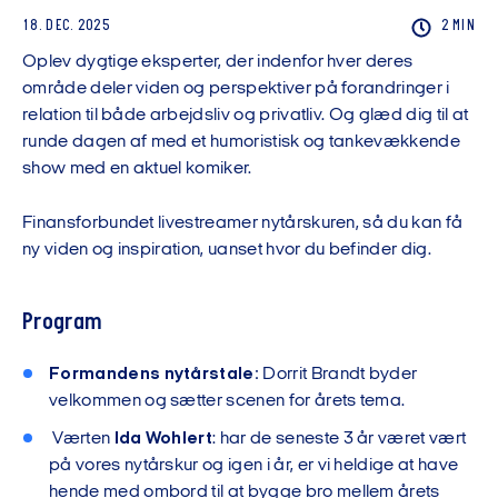
18. DEC. 2025
2 MIN
Oplev dygtige eksperter, der indenfor hver deres
område deler viden og perspektiver på forandringer i
relation til både arbejdsliv og privatliv. Og glæd dig til at
runde dagen af med et humoristisk og tankevækkende
show med en aktuel komiker.
Finansforbundet livestreamer nytårskuren, så du kan få
ny viden og inspiration, uanset hvor du befinder dig.
Program
Formandens nytårstale:
Dorrit Brandt byder
velkommen og sætter scenen for årets tema.
Værten
Ida Wohlert
: har de seneste 3 år været vært
på vores nytårskur og igen i år, er vi heldige at have
hende med ombord til at bygge bro mellem årets