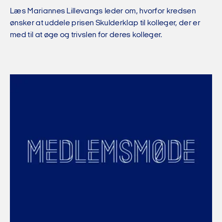
Læs Mariannes Lillevangs leder om, hvorfor kredsen
ønsker at uddele prisen Skulderklap til kolleger, der er
med til at øge og trivslen for deres kolleger.