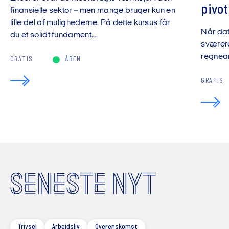
pivot
finansielle sektor – men mange bruger kun en
lille del af mulighederne. På dette kursus får
Når da
du et solidt fundament...
sværere
regnear
GRATIS
ÅBEN
GRATIS
SENESTE NYT
Trivsel
Arbejdsliv
Overenskomst