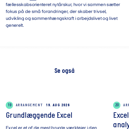
fællesskabsorienteret nytårskur, hvor vi sammen sætter
fokus på de små forandringer, der skaber trivsel,
udvikling og sammenhængskraft i arbejdslivet og livet
generelt.
Se også
19
ARRANGEMENT
19. AUG 2026
20
AR
Grundlæggende Excel
Exce
anal
Excel er et af de mest brugte værktøjer i den