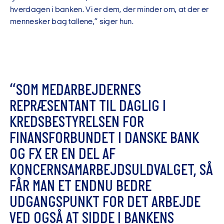
hverdagen i banken. Vi er dem, der minder om, at der er
mennesker bag tallene,” siger hun.
“
S
O
M
M
E
D
A
R
B
E
J
D
E
R
N
E
S
R
E
P
R
Æ
S
E
N
T
A
N
T
T
I
L
D
A
G
L
I
G
I
K
R
E
D
S
B
E
S
T
Y
R
E
L
S
E
N
F
O
R
F
I
N
A
N
S
F
O
R
B
U
N
D
E
T
I
D
A
N
S
K
E
B
A
N
K
O
G
F
X
E
R
E
N
D
E
L
A
F
K
O
N
C
E
R
N
S
A
M
A
R
B
E
J
D
S
U
L
D
V
A
L
G
E
T
,
S
Å
F
Å
R
M
A
N
E
T
E
N
D
N
U
B
E
D
R
E
U
D
G
A
N
G
S
P
U
N
K
T
F
O
R
D
E
T
A
R
B
E
J
D
E
V
E
D
O
G
S
Å
A
T
S
I
D
D
E
I
B
A
N
K
E
N
S