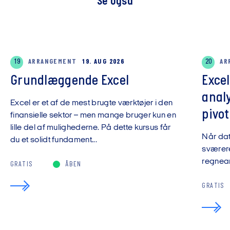
Se også
19
ARRANGEMENT
19. AUG 2026
20
AR
Grundlæggende Excel
Exce
anal
Excel er et af de mest brugte værktøjer i den
pivot
finansielle sektor – men mange bruger kun en
lille del af mulighederne. På dette kursus får
Når da
du et solidt fundament...
sværere
regnear
GRATIS
ÅBEN
GRATIS