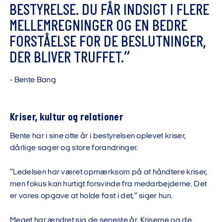
B
E
S
T
Y
R
E
L
S
E
.
D
U
F
Å
R
I
N
D
S
I
G
T
I
F
L
E
R
E
M
E
L
L
E
M
R
E
G
N
I
N
G
E
R
O
G
E
N
B
E
D
R
E
F
O
R
S
T
Å
E
L
S
E
F
O
R
D
E
B
E
S
L
U
T
N
I
N
G
E
R
,
D
E
R
B
L
I
V
E
R
T
R
U
F
F
E
T
.
”
-
B
e
n
t
e
B
a
n
g
Kriser, kultur og relationer
Bente har i sine otte år i bestyrelsen oplevet kriser,
dårlige sager og store forandringer.
”Ledelsen har været opmærksom på at håndtere kriser,
men fokus kan hurtigt forsvinde fra medarbejderne. Det
er vores opgave at holde fast i det,” siger hun.
Meget har ændret sig de seneste år. Kriserne og de