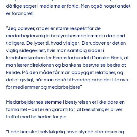
dårlige sager i medierne er fortid. Men også noget andet
er forandret:
”Jeg oplever, at der er større respekt for de
medarbejdervalgte bestyrelsesmedlemmer i dag end
tidligere. De lytter til, hvad vi siger. Derudover er det en
vigtig sidegevinst, hvis man samtidig sidder i
kredsbestyrelsen for Finansforbundet i Danske Bank, at
man lærer direktionen og bankens bestyrelse bedre at
kende. På den måde får man opbygget relationer, og
det er givtigt, når man også til hverdag arbejder til gavn
for medlemmer og medarbejdere”
Medarbejdernes stemme i bestyrelsen er ikke bare en
formalitet – det er en garanti for, at beslutninger bliver
truffet med helheden for øje.
”Ledelsen skal selvfølgelig have styr på strategien og