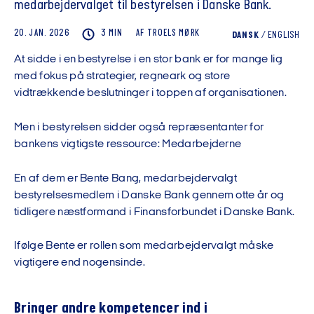
medarbejdervalget til bestyrelsen i Danske Bank.
20. JAN. 2026
3 MIN
AF
TROELS
MØRK
DANSK
/
ENGLISH
At sidde i en bestyrelse i en stor bank er for mange lig
med fokus på strategier, regneark og store
vidtrækkende beslutninger i toppen af organisationen.
Men i bestyrelsen sidder også repræsentanter for
bankens vigtigste ressource: Medarbejderne
En af dem er Bente Bang, medarbejdervalgt
bestyrelsesmedlem i Danske Bank gennem otte år og
tidligere næstformand i Finansforbundet i Danske Bank.
Ifølge Bente er rollen som medarbejdervalgt måske
vigtigere end nogensinde.
Bringer andre kompetencer ind i