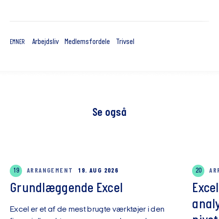
Arbejdsliv
Medlemsfordele
Trivsel
EMNER
Se også
19
ARRANGEMENT
19. AUG 2026
20
AR
Grundlæggende Excel
Exce
anal
Excel er et af de mest brugte værktøjer i den