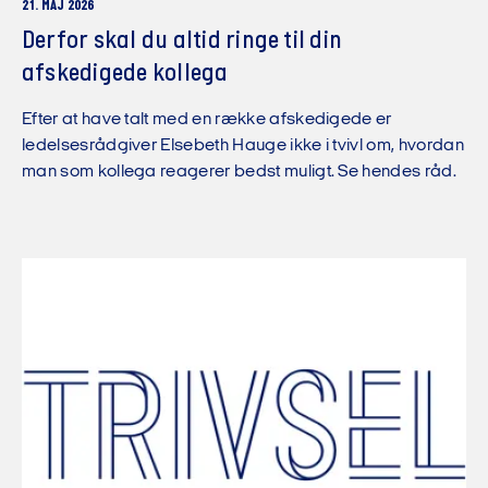
21. MAJ 2026
Derfor skal du altid ringe til din
afskedigede kollega
Efter at have talt med en række afskedigede er
ledelsesrådgiver Elsebeth Hauge ikke i tvivl om, hvordan
man som kollega reagerer bedst muligt. Se hendes råd.