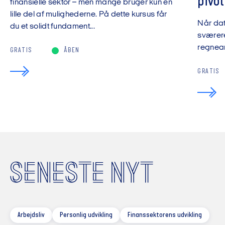
pivot
finansielle sektor – men mange bruger kun en
lille del af mulighederne. På dette kursus får
Når da
du et solidt fundament...
sværere
regnear
GRATIS
ÅBEN
GRATIS
SENESTE NYT
Arbejdsliv
Personlig udvikling
Finanssektorens udvikling