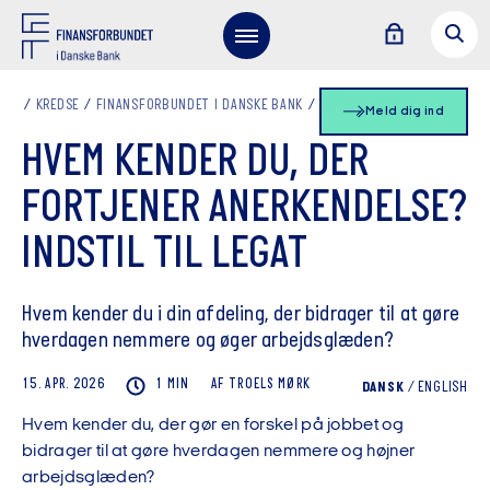
KREDSE
FINANSFORBUNDET I DANSKE BANK
NYHEDSLISTE
Meld dig ind
HVEM KENDER DU, DER
FORTJENER ANERKENDELSE?
INDSTIL TIL LEGAT
Hvem kender du i din afdeling, der bidrager til at gøre
hverdagen nemmere og øger arbejdsglæden?
15. APR. 2026
1 MIN
AF
TROELS
MØRK
DANSK
/
ENGLISH
Hvem kender du, der gør en forskel på jobbet og
bidrager til at gøre hverdagen nemmere og højner
arbejdsglæden?