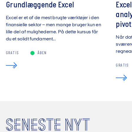
Grundlæggende Excel
Exce
anal
Excel er et af de mest brugte værktøjer i den
pivot
finansielle sektor – men mange bruger kun en
lille del af mulighederne. På dette kursus får
Når da
du et solidt fundament...
sværere
regnear
GRATIS
ÅBEN
GRATIS
SENESTE NYT