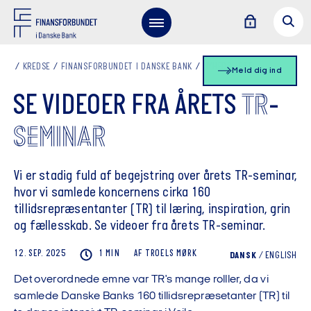
KREDSE
FINANSFORBUNDET I DANSKE BANK
NYHEDSLISTE
Meld dig ind
TR
SE VIDEOER FRA ÅRETS
-
SEMINAR
Vi er stadig fuld af begejstring over årets TR-seminar,
hvor vi samlede koncernens cirka 160
tillidsrepræsentanter (TR) til læring, inspiration, grin
og fællesskab. Se videoer fra årets TR-seminar.
12. SEP. 2025
1 MIN
AF
TROELS
MØRK
DANSK
/
ENGLISH
Det overordnede emne var TR's mange rolller, da vi
samlede Danske Banks 160 tillidsrepræsetanter (TR) til