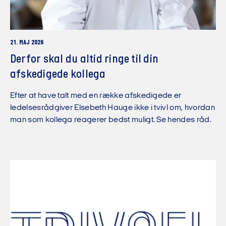
21. MAJ 2026
Derfor skal du altid ringe til din
afskedigede kollega
Efter at have talt med en række afskedigede er
ledelsesrådgiver Elsebeth Hauge ikke i tvivl om, hvordan
man som kollega reagerer bedst muligt. Se hendes råd.