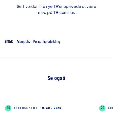
Se, hvordan fire nye TR'er oplevede at være
med på TR-seminar.
Arbejdsliv
Personlig udvikling
EMNER
Se også
19
ARRANGEMENT
19. AUG 2026
20
AR