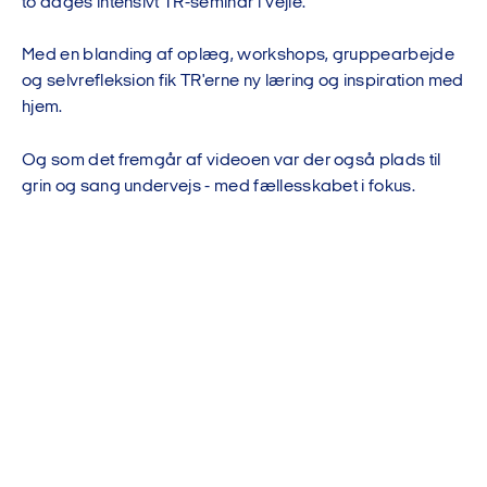
to dages intensivt TR-seminar i Vejle.
Med en blanding af oplæg, workshops, gruppearbejde
og selvrefleksion fik TR'erne ny læring og inspiration med
hjem.
Og som det fremgår af videoen var der også plads til
grin og sang undervejs - med fællesskabet i fokus.
Vi må desværre ikke vise dig videoen,
før du har accepteret funktionelle
cookies.