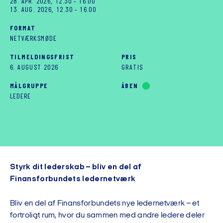
28. APR. 2026, 12.30
-
16.00
13. AUG. 2026, 12.30
-
16.00
FORMAT
NETVÆRKSMØDE
TILMELDINGSFRIST
PRIS
6. AUGUST 2026
GRATIS
MÅLGRUPPE
ÅBEN
LEDERE
Styrk dit lederskab – bliv en del af
Finansforbundets ledernetværk
Bliv en del af Finansforbundets nye ledernetværk – et
fortroligt rum, hvor du sammen med andre ledere deler