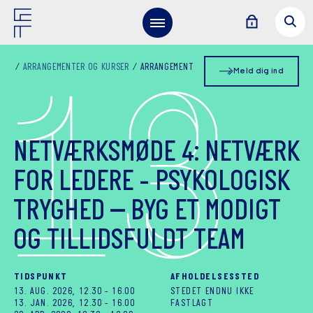
1
3
ARRANGEMENTER OG KURSER
ARRANGEMENT
Meld dig ind
NETVÆRKSMØDE 4: NETVÆRK
FOR LEDERE - PSYKOLOGISK
TRYGHED – BYG ET MODIGT
OG TILLIDSFULDT TEAM
TIDSPUNKT
AFHOLDELSESSTED
13. AUG. 2026, 12.30
-
16.00
STEDET ENDNU IKKE
13. JAN. 2026, 12.30
-
16.00
FASTLAGT