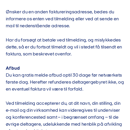
Ønsker du en anden faktureringsadresse, bedes du
informere os enten ved tilmelding eller ved at sende en
mail til nedenstående adresse.
Har du forsøgt at betale ved tilmelding, og mislykkedes
dette, så er du fortsat tilmeldt og vil i stedet få tilsendt en
faktura, som beskrevet ovenfor.
Afbud
Du kan gratis melde afbud optil 30 dage før netværkets
første dag. Herefter refunderes deltagergebyret ikke, og
en eventuel faktura vil være til forfald.
Ved tilmelding accepterer du, at dit navn, din stilling, din
e-mail og din virksomhed kan videregives til underviser
og konferencested samt – i begrænset omfang – til de
øvrige deltagere, udelukkende med henblik på afvikling