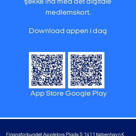
tjekke ind med det digitale
medlemskort.
Download appen i dag
App Store
Google Play
Finansforbundet Applebys Plads 5 1411 København K