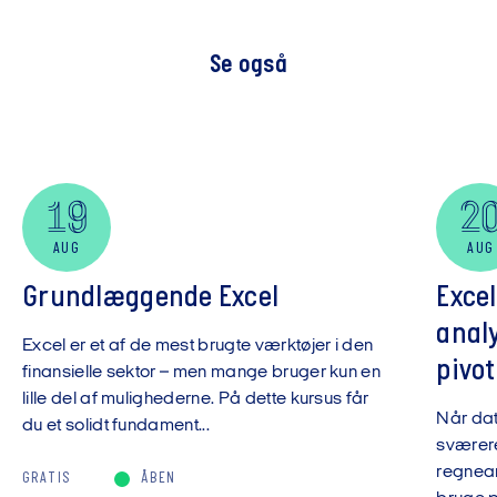
Se også
19
2
AUG
AUG
Grundlæggende Excel
Exce
anal
Excel er et af de mest brugte værktøjer i den
pivot
finansielle sektor – men mange bruger kun en
lille del af mulighederne. På dette kursus får
Når da
du et solidt fundament...
sværere
regnear
GRATIS
ÅBEN