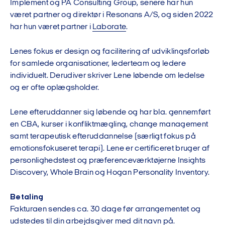
Implement og PA Consulting Group, senere har hun
været partner og direktør i Resonans A/S, og siden 2022
har hun været partner i
Laborate
.
Lenes fokus er design og facilitering af udviklingsforløb
for samlede organisationer, lederteam og ledere
individuelt. Derudiver skriver Lene løbende om ledelse
og er ofte oplægsholder.
Lene efteruddanner sig løbende og har bla. gennemført
en CBA, kurser i konfliktmægling, change management
samt terapeutisk efteruddannelse (særligt fokus på
emotionsfokuseret terapi). Lene er certificeret bruger af
personlighedstest og præferenceværktøjerne Insights
Discovery, Whole Brain og Hogan Personality Inventory.
Betaling
Fakturaen sendes ca. 30 dage før arrangementet og
udstedes til din arbejdsgiver med dit navn på.