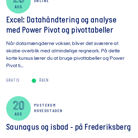
ONLINE
AUG
Excel: Datahåndtering og analyse
med Power Pivot og pivottabeller
Når datamængderne vokser, bliver det sværere at
skabe overblik med almindelige regneark. På dette
korte kursus lærer du at bruge pivottabeller og Power
Pivot ti...
GRATIS
ÅBEN
20
PUSTERUM
HOVEDSTADEN
AUG
Saunagus og isbad - på Frederiksberg