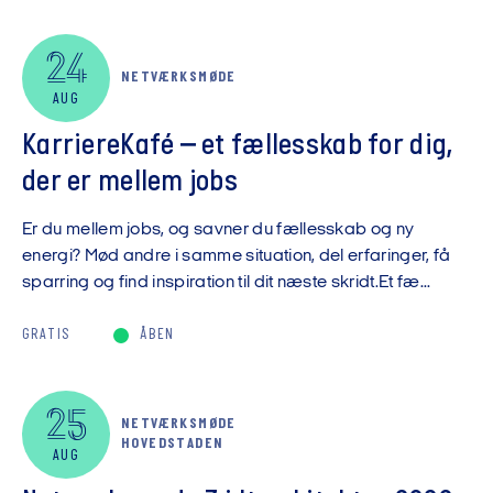
24
NETVÆRKSMØDE
AUG
KarriereKafé – et fællesskab for dig,
der er mellem jobs
Er du mellem jobs, og savner du fællesskab og ny
energi? Mød andre i samme situation, del erfaringer, få
sparring og find inspiration til dit næste skridt.Et fæ...
GRATIS
ÅBEN
25
NETVÆRKSMØDE
HOVEDSTADEN
AUG