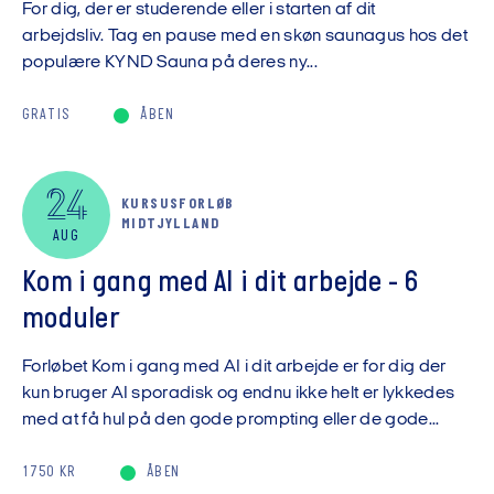
For dig, der er studerende eller i starten af dit
arbejdsliv. Tag en pause med en skøn saunagus hos det
populære KYND Sauna på deres ny...
GRATIS
ÅBEN
24
KURSUSFORLØB
MIDTJYLLAND
AUG
Kom i gang med AI i dit arbejde - 6
moduler
Forløbet Kom i gang med AI i dit arbejde er for dig der
kun bruger AI sporadisk og endnu ikke helt er lykkedes
med at få hul på den gode prompting eller de gode...
1750 KR
ÅBEN