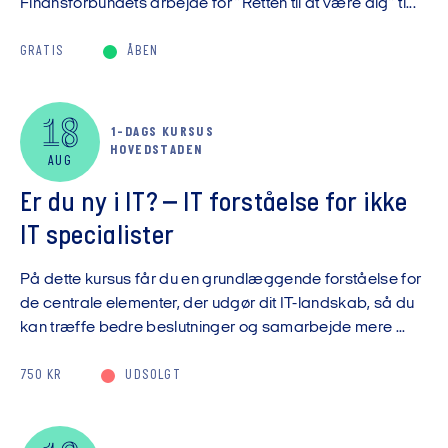
Finansforbundets arbejde for ”Retten til at være dig” ti...
GRATIS
ÅBEN
18
1-DAGS KURSUS
HOVEDSTADEN
AUG
Er du ny i IT? – IT forståelse for ikke
IT specialister
På dette kursus får du en grundlæggende forståelse for
de centrale elementer, der udgør dit IT-landskab, så du
kan træffe bedre beslutninger og samarbejde mere ...
750 KR
UDSOLGT