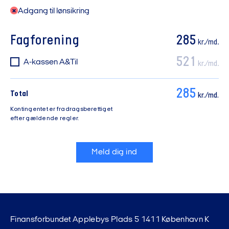
Adgang til lønsikring
Fagforening
285
kr./md.
521
A-kassen A&Til
kr./md.
285
Total
kr./md.
Kontingentet er fradragsberettiget
efter gældende regler.
Meld dig ind
Finansforbundet Applebys Plads 5 1411 København K