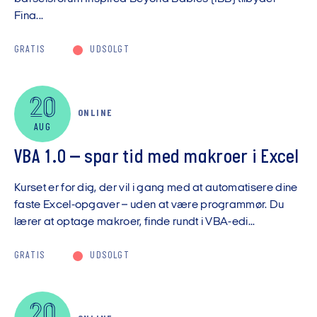
Fina...
GRATIS
UDSOLGT
20
ONLINE
AUG
VBA 1.0 – spar tid med makroer i Excel
Kurset er for dig, der vil i gang med at automatisere dine
faste Excel-opgaver – uden at være programmør. Du
lærer at optage makroer, finde rundt i VBA-edi...
GRATIS
UDSOLGT
20