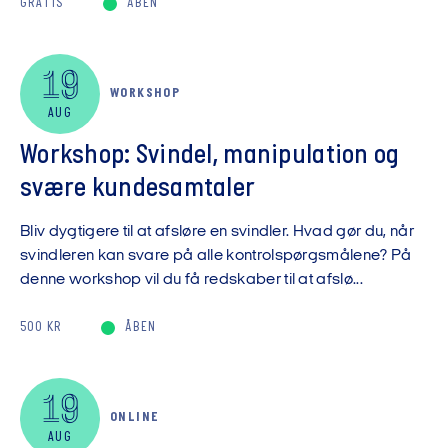
GRATIS
ÅBEN
19
WORKSHOP
AUG
Workshop: Svindel, manipulation og
svære kundesamtaler
Bliv dygtigere til at afsløre en svindler. Hvad gør du, når
svindleren kan svare på alle kontrolspørgsmålene? På
denne workshop vil du få redskaber til at afslø...
500 KR
ÅBEN
19
ONLINE
AUG