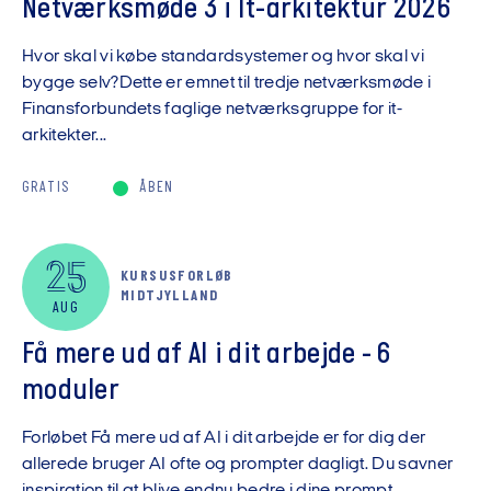
Netværksmøde 3 i It-arkitektur 2026
Hvor skal vi købe standardsystemer og hvor skal vi
bygge selv?Dette er emnet til tredje netværksmøde i
Finansforbundets faglige netværksgruppe for it-
arkitekter...
GRATIS
ÅBEN
25
KURSUSFORLØB
MIDTJYLLAND
AUG
Få mere ud af AI i dit arbejde - 6
moduler
Forløbet Få mere ud af AI i dit arbejde er for dig der
allerede bruger AI ofte og prompter dagligt. Du savner