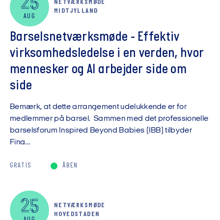
25
NETVÆRKSMØDE
MIDTJYLLAND
AUG
Barselsnetværksmøde - Effektiv
virksomhedsledelse i en verden, hvor
mennesker og AI arbejder side om
side
Bemærk, at dette arrangement udelukkende er for
medlemmer på barsel. Sammen med det professionelle
barselsforum Inspired Beyond Babies (IBB) tilbyder
Fina...
GRATIS
ÅBEN
25
NETVÆRKSMØDE
HOVEDSTADEN
AUG