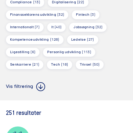
Compliance
(13)
Digitalisering
(22)
Finanssektorens udvikling
(32)
Fintech
(3)
Internationalt
(7)
It
(40)
Jobsøgning
(32)
Kompetenceudvikling
(128)
Ledelse
(27)
Ligestilling
(6)
Personlig udvikling
(113)
Senkarriere
(21)
Tech
(18)
Trivsel
(50)
Alle steder
Alle formater
Alle steder
Alle formater
Vis filtrering
Alle målgrupper
Alle målgrupper
251
resultater