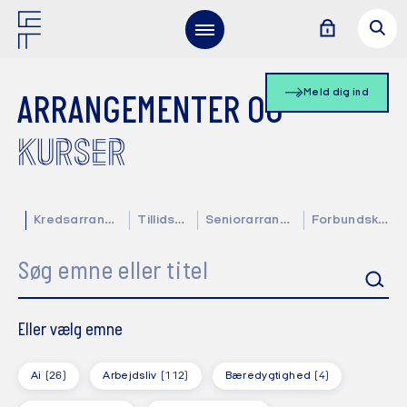
Meld dig ind
ARRANGEMENTER OG
KURSER
Kredsarrangementer
Tillidsvalgte
Seniorarrangementer
Forbundskalender
Søg emne eller titel
Eller vælg emne
Ai
(26)
Arbejdsliv
(112)
Bæredygtighed
(4)