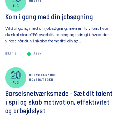
ONLINE
AUG
Kom i gang med din jobsøgning
Vil du i gang med din jobsøgning, men er i tvivl om, hvor
du skal starte?Få overblik, retning og indsigt i, hvad der
virker, når du vil skabe fremdrift i din sø...
GRATIS
ÅBEN
20
NETVÆRKSMØDE
HOVEDSTADEN
AUG
Barselsnetværksmøde - Sæt dit talent
i spil og skab motivation, effektivitet
og arbejdslyst