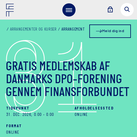
3
1
ARRANGEMENTER OG KURSER
ARRANGEMENT
Meld dig ind
GRATIS MEDLEMSKAB AF
DANMARKS DPO-FORENING
GENNEM FINANSFORBUNDET
TIDSPUNKT
AFHOLDELSESSTED
31. DEC. 2026, 0.00
-
0.00
ONLINE
FORMAT
ONLINE