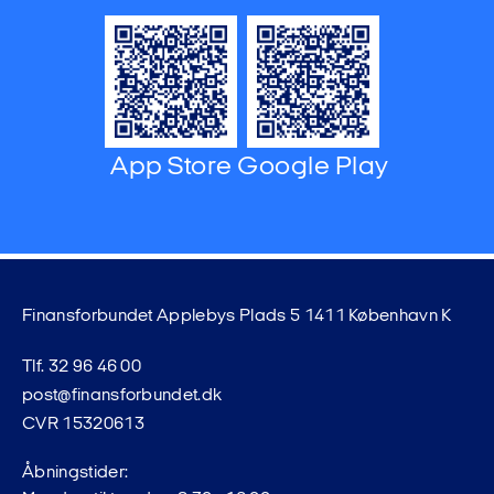
App Store
Google Play
Finansforbundet Applebys Plads 5 1411 København K
Tlf. 32 96 46 00
post@finansforbundet.dk
CVR 15320613
Åbningstider: