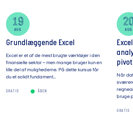
19
2
AUG
AUG
Grundlæggende Excel
Exce
anal
Excel er et af de mest brugte værktøjer i den
pivot
finansielle sektor – men mange bruger kun en
lille del af mulighederne. På dette kursus får
Når da
du et solidt fundament...
sværere
regnear
GRATIS
ÅBEN
bruge pi
GRATIS